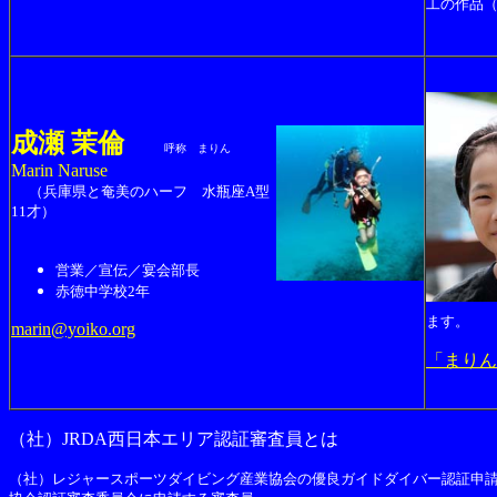
工の作品
成瀬 茉倫
呼称 まりん
Marin Naruse
（兵庫県と奄美のハーフ 水瓶座A型
11才）
営業／宣伝／宴会部長
赤徳中学校2年
ます。
marin@yoiko.org
「まりん
（社）JRDA西日本エリア認証審査員とは
（社）レジャースポーツダイビング産業協会の優良ガイドダイバー認証申請