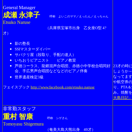
General Manager
成瀬 永津子
呼称 よいこのママ／えったん／えっちゃん
Etsuko Naruse
（兵庫県宝塚市出身 乙女座O型 4?
才）
影の塾長
SSIマスターダイバー
サバクリ屋（段取り、手配の達人）
いちおうピアニスト ピアノ教室
芦徳コーラス、龍郷混声合唱団、赤徳小中学校合唱同好
23才の時
会、手広男声合唱団などなどのピアノ伴奏
しょうか
なってま
世界遺産検定3級
や航空券
フェイスブック
http://www.facebook.com/etsuko.naruse
り、PTA
み。焼酎
大島日記
非常勤スタッフ
重村 智康
呼称 シゲさん
Tomoyasu Shigemura
（奄美大島大熊出身 49才）