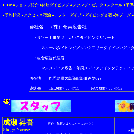
●TOP
●ショップ紹介
●体験ダイビング
●ファンダイビング
●スクール
●子
●予約状況
●アクセス＆宿泊
●アフターダイブ
●ダイビング合宿
●海ブログ
会社名 （株）奄美広告社
・リゾート事業部 よいこダイビングリゾート
スクーバダイビング／タンクフリーダイビンング／
・総合広告代理店
マスメディア広告／印刷メディア／インタラクティブ
所在地 鹿児島県大島郡龍郷町芦徳629
連絡先 TEL0997-55-4711 FAX 0997-55-4715
成瀬 昇吾
呼称 塾長／まりんちゃんのパパ
Shogo Naruse
人