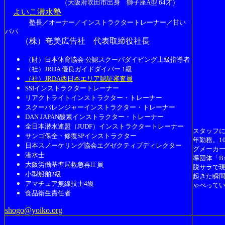
（大阪府吹田市出身 獅子座A型 64才）
よいこ潜水塾
塾長／オーナー／インストラクタートレーナー／甘い
パパ
（株）奄美広告社 代表取締役社長
（財）日本体育協会 公認スクーバダイビング上級指導者
（社）JRDA 優良ガイドダイバー 1級
（社）JRDA西日本エリア認証審査員
SSIインストラクタートレーナー
リアクトライトインストラクター・トレーナー
スクーバレンジャーインストラクター・トレーナー
DAN JAPAN酸素インストラクター・トレーナー
全日本潜水連盟（JUDF）インストラクタートレーナー
スタッフに
サンゴ保全・修復SPインストラクター
年勤務。1
日本スノーケリング協会エグゼクティブディレクター
グメーカ
潜水士
導団体「B
大阪労働基準局救急再圧員
脱サラで
小型船舶2級
起きた瞬
アマチュア無線技士4級
ゃべって
食品衛生責任者
shogo@yoiko.org