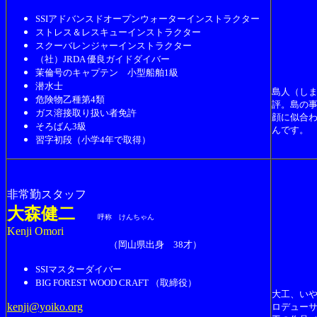
SSIアドバンスドオープンウォーターインストラクター
ストレス＆レスキューインストラクター
スクーバレンジャーインストラクター
（社）JRDA 優良ガイドダイバー
茉倫号のキャプテン 小型船舶1級
潜水士
島人（し
危険物乙種第4類
評。島の
ガス溶接取り扱い者免許
顔に似合
そろばん3級
んです。
習字初段（小学4年で取得）
非常勤スタッフ
大森健二
呼称 けんちゃん
Kenji Omori
（岡山県出身 38才）
SSIマスターダイバー
BIG FOREST WOOD CRAFT （取締役）
大工、い
kenji@yoiko.org
ロデュー