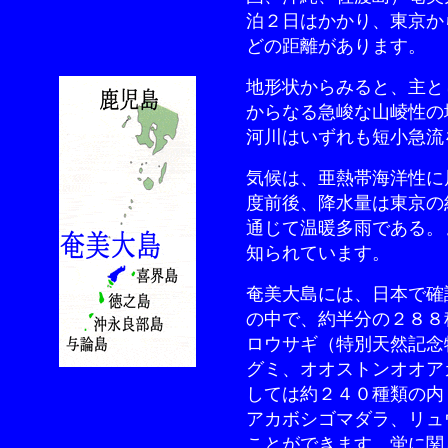
泊２日はかかり、東京か
どの距離があります。
地形状からみると、主と
からなる急峻な山崚性の
河川はいずれも短小急流
気候は、亜熱帯海洋性に
度前後、降水量は東京の
通じて温暖多雨である。
知られています。
奄美大島には、日本で確
の中で、約半分の２８８
ロウサギ（特別天然記念
グミ、オオストンオオア
しては約２４０種類の内
アカボシゴマダラ、リュ
ことができます。蛍に関