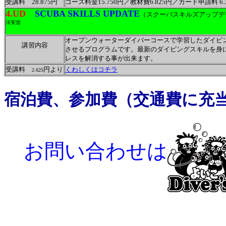
受講料 28.875円
コース料金15.750円／教材費6.825円／カード申請料 6.
4.UD
SCUBA SKILLS UPDATE
（スクーバスキルズアップデ
洋実習
オープンウォーターダイバーコースで学習したダイビ
講習内容
させるプログラムです。最新のダイビングスキルを身
レスを解消する事が出来ます。
受講料
円より
くわしくはコチラ
2.625
宿泊費、参加費（交通費に充
お問い合わせは