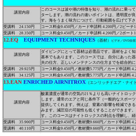
このコースは波や潮の特徴を知り、潮の流れに乗って
講習内容
ターします。潮の流れの速いポイントは、透明度が良
す。海をうまく味方につけて、行動範囲を広げて下さ
受講料 24.150円
コース料金9.450円／カード申請料 4.200円／2ビーチ10
受講料 28.350円
コース料金9.450円／カード申請料 4.200円／2ボート14
12.EQ
EQUIPMENT TECHNIQUES
（器材）
ビデオ／DVD自
ダイビングにとって器材は必需品です。器材をよく知
講習内容
基本でもあります。このコースでは、自分にあった器
夫の仕方、正しいメンテナンスの仕方までを総合的に
受講料 29.925円
コース料金9.450円／教材費5.775円／カード申請料 4.2
受講料 34.125円
コース料金9.450円／教材費5.775円／カード申請料 4.2
13.EAN
ENRICHED AIRNITROX
（エンリッチドエア・ナイ
酸素濃度が通常の空気の21％よりも高いナイトロック
します。通常のエアと同じ条件下（一般的なスポーツ
講習内容
提供してくれます。例えば、窒素の影響を軽減できる
みます。減圧症の可能性も低くすることができます。
す。このコースはナイトロックスの利点を理解し、経
受講料 35.900円
コース料金9.450円／教材費9.660円／カード申請料 4.2
受講料 40.110円
コース料金9.450円／教材費9.660円／カード申請料 4.2