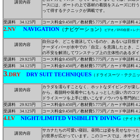
講習内容
ースには、ボートの上で器材の着脱をスムーズに行う
って得するテクニックが満載です。
受講料 34.125円
コース料金9.450円／教材費5.775円／カード申請料 4.2
2.NV
NAVIGATION
（ナビゲーション）
ビデオ／DVD自習＋レ
自分は今、どこを遊泳しているのか、あるいは目指す
講習内容
ナーダイバーが水中での「自立」を意識したとき、こ
の不安を解消してワンステップ上の主体性のあるダイ
受講料 29.925円
コース料金9.450円／教材費5.775円／カード申請料 4.2
受講料 34.125円
コース料金9.450円／教材費5.775円／カード申請料 4.2
3
.DRY
DRY SUIT TECHNIQUES
（ドライスーツ・テクニ
カラダを濡らすことなく、ホットなダイビングが楽し
講習内容
から、着脱時や装着中にもちょっとした扱い方のコツ
ドライスーツを上手に使いこなすノウハウを専門的に
受講料 29.925円
コース料金9.450円／教材費5.775円／カード申請料 4.2
受講料 34.125円
コース料金9.450円／教材費5.775円／カード申請料 4.2
4.LV
NIGHT/LIMITED VISIBILITY DIVING
（ナイト/
サカナたちの可愛い寝顔。昼間には姿を見せなかった
講習内容
の世界が広がっています。このコースでは、水中ライ