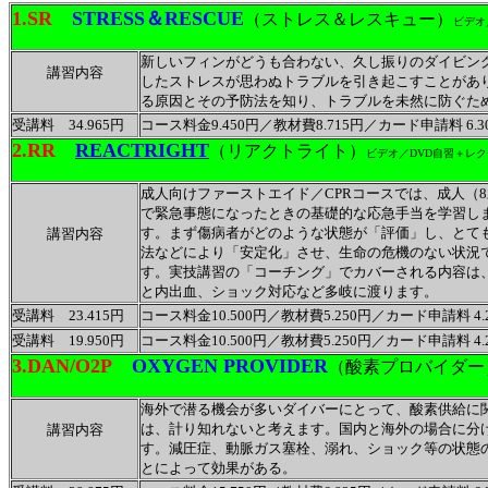
1.SR
STRESS＆RESCUE
（ストレス＆レスキュー）
ビデオ
新しいフィンがどうも合わない、久し振りのダイビン
講習内容
したストレスが思わぬトラブルを引き起こすことがあ
る原因とその予防法を知り、トラブルを未然に防ぐた
受講料 34.965円
コース料金9.450円／教材費8.715円／カード申請料 6.30
2.RR
REACTRIGHT
（リアクトライト）
ビデオ／DVD自習＋レク
成人向けファーストエイド／CPRコースでは、成人（
で緊急事態になったときの基礎的な応急手当を学習し
す。まず傷病者がどのような状態が「評価」し、とて
講習内容
法などにより「安定化」させ、生命の危機のない状況
す。実技講習の「コーチング」でカバーされる内容は、
と内出血、ショック対応など多岐に渡ります。
受講料 23.415円
コース料金10.500円／教材費5.250円／カード申請料 4
受講料 19.950円
コース料金10.500円／教材費5.250円／カード申請料 4.
3.DAN/O2P
OXYGEN PROVIDER
（酸素プロバイダー
海外で潜る機会が多いダイバーにとって、酸素供給に
は、計り知れないと考えます。国内と海外の場合に分
講習内容
す。減圧症、動脈ガス塞栓、溺れ、ショック等の状態の
とによって効果がある。