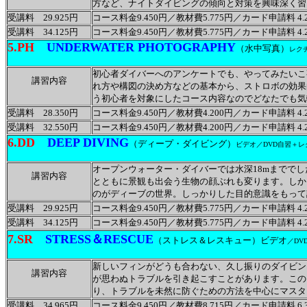
方など、ナイトダイビングの傾向と対策を興味深く習
受講料 29.925円
コース料金9.450円／教材費5.775円／カード申請料 4.2
受講料 34.125円
コース料金9.450円／教材費5.775円／カード申請料 4.2
5.PH
UNDERWATER PHOTOGRAPHY
（水中写真）
レク
初心者ダイバーへのアンケートでも、やってみたいこ
講習内容
れ方や構図の決め方などの基本から、ストロボの効果
う初心者を対象にしたコース内容なのでどなたでも気
受講料 28.350円
コース料金9.450円／教材費4.200円／カード申請料 4.2
受講料 32.550円
コース料金9.450円／教材費4.200円／カード申請料 4.2
6.DD
DEEP DIVING
（ディープ・ダイビング）
ビデオ／DVD自習＋レ
オープンウォーター・ダイバーでは水深18mまででし
講習内容
とともに景観も出会う生物の顔ぶれも変ります。しか
のがディーブの世界。しっかりした目的意識をもって
受講料 29.925円
コース料金9.450円／教材費5.775円／カード申請料 4.2
受講料 34.125円
コース料金9.450円／教材費5.775円／カード申請料 4.2
7.SR
STRESS＆RESCUE
（ストレス＆レスキュー）
ビデオ
／DV
新しいフィンがどうも合わない、久し振りのダイビン
講習内容
が思わぬトラブルを引き起こすことがあります。この
り、トラブルを未然に防ぐための方法を中心にマスタ
受講料 34.965円
コース料金9.450円／教材費8.715円／カード申請料 6.3