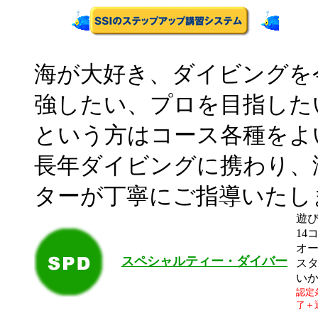
海が大好き、ダイビングを
強したい、プロを目指した
という方はコース各種をよ
長年ダイビングに携わり、
ターが丁寧にご指導いたし
遊
14
オ
スペシャルティー・ダイバー
ス
い
認定
了＋