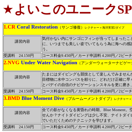
★
よいこのユニークSP
1.CR
Coral Restoration
（サンゴ修復）
レクチャー＋海洋実習2ダイブ
気付かない内にサンゴにフィンが当ってしまったこ
講習内容
に、いつまでも美しい姿でいてもらう為に海への感
う。
受講料 24.150円
コース料金9.450円／カード申請料 4.200円／2ビ
2.NVG
Under Water Navigation
（アンダーウォーターナビゲー
たまにはダイビングも競技として楽しんでみません
講習内容
目標物に水中コンパスを頼りに、どれだけ正確に早
とバデイの自信のナビゲーションスキルを更に磨き
受講料 24.150円
コース料金9.450円／カード申請料 4.200円／2ビーチ1
3.BMD
Blue Moment Dive
（ブルームーメントダイブ）
レクチャー＋
全ての影がなくなる黄昏れの時期、Blue Momen
講習内容
せんか？ナイトダイビングは少し不安、ナイトダイ
でいただくためのテクニックを学びます。
受講料 24.150円
コース料金9.450円／カード申請料 4.200円／2ビーチ1