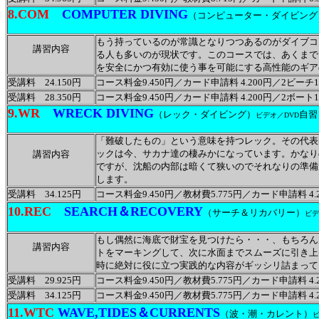
8.COM
COMPUTER DIVING
（コンピューター・ダイビング
もう持っているのが常識となりつつあるのがダイブコ
講習内容
る人も多いのが現状です。このコースでは、あくまで
を安全にかつ有効に使う事を可能にする高性能のギア
受講料 24.150円
コース料金9.450円／カード申請料 4.200円／2ビーチ10
受講料 28.350円
コース料金9.450円／カード申請料 4.200円／2ボート14
9.WR
WRECK DIVING
（レック・ダイビング）
自習
ビデオ／DVD
「難破したもの」という意味を持つレック。その代表
ックは今、サカナ達の棲みかになっています。かなり
講習内容
ですが、沈船の内部は暗くて狭いのでそれなりの準備
します。
受講料 34.125円
コース料金9.450円／教材費5.775円／カード申請料 4.2
10.REC
SEARCH＆RECOVERY
（サーチ＆リカバリー）
ビデ
もし偶然に海底で財宝を見つけたら・・・、もちろん
講習内容
トをマーキングして、次に水面までスムーズに引き上
時に絶対に役に立つ実践的な内容がギッシリ詰まって
受講料 29.925円
コース料金9.450円／教材費5.775円／カード申請料 4.2
受講料 34.125円
コース料金9.450円／教材費5.775円／カード申請料 4.2
11.WTC
WAVE,TIDES＆CURRENTS
（波・潮・カレント）