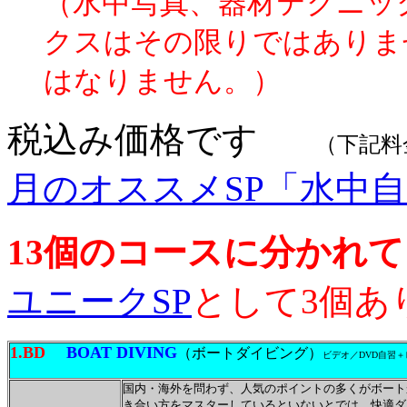
（水中写真、器材テクニッ
クスはその限りではありま
はなりません。）
税込み価格です
（下記料
月のオススメSP「水中
13個のコースに分かれ
ユニークSP
として3個あ
1.BD
BOAT DIVING
（ボートダイビング）
ビデオ／DVD自習
国内・海外を問わず、人気のポイントの多くがボート
き合い方をマスターしているといないとでは、快適ダ