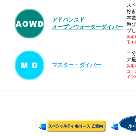
ス
好
本
アドバンスド
遊
オープンウォーターダイバー
プ
認定
了＋
十
ア
マスター・ダイバー
認定
コー
イブ