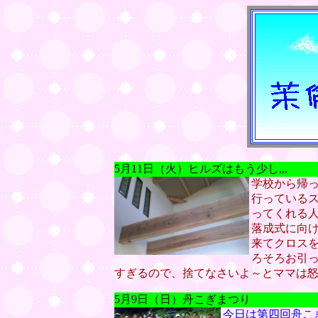
5月11日（火）ヒルズはもう少し,,,
学校から帰
行っている
ってくれる人が
落成式に向
来てクロス
ろそろお引
すぎるので、捨てなさいよ～とママは
5月9日（日）舟こぎまつり
今日は第四回舟こ