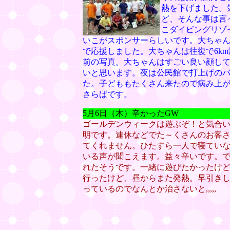
熱を下げました。
ど、そんな事は言
こダイビングリゾ
いこがスポンサーらしいです。大ちゃ
で応援しました。大ちゃんは往復で6k
前の写真。大ちゃんはすごい良い顔して
いと思います。夜は公民館で打上げのバ
た。子どももたくさん来たので病み上
さらばです。
5月6日（木）辛かったGW
ゴールデンウィークは遊ぶぞ！と気合い
明です。連休などでた～くさんのお客
てくれません。ひたすら一人で寝てい
いる声が聞こえます。益々辛いです。
れたそうです。一緒に遊びたかったけ
行ったけど、昼からまた発熱。早引き
っているのでなんとか治さないと,,,,,