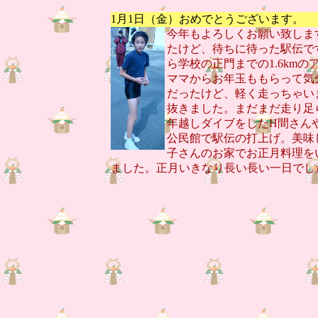
1月1日（金）おめでとうございます。
今年もよろしくお願い致しま
たけど、待ちに待った駅伝で
ら学校の正門までの1.6km
ママからお年玉ももらって気分
だったけど、軽く走っちゃい
抜きました。まだまだ走り足
年越しダイブをしたH間さん
公民館で駅伝の打上げ。美味
子さんのお家でお正月料理を
ました。正月いきなり長い長い一日でし