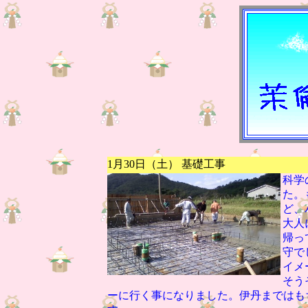
1月30日（土） 基礎工事
科学
た。
ど、
大人
帰っ
守で
イメ
そう
ーに行く事になりました。伊丹まではも