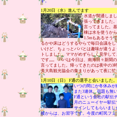
す。
1月20日（水）進んでます
水道が開通しま
張ってきました
言ってました。
棟は水を使うか
1.5mもあるそ
るかや床はどうするやらで毎日会議をし
いけど、ちょっとパパとは趣味が違うよ
トしました。ママがめずらしく見学して
です,,,,, パパは今日は、南海日々新
言ってました。帰ってきたのは夜中の3
美大島観光協会の集まりがあって夜に忙
1月10日（日） F通の選手と会いました
いつの間にか冬休みが
また3連休。宿題も無
F通という会社の駅伝
月のニューイヤー駅伝
サインしてもらいまし
後からは、お習字です。今度の町民フェ