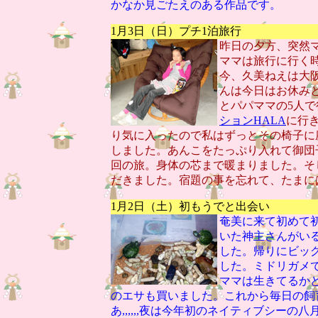
かなか見ごたえのある作品です。
1月3日（日）プチ1泊旅行
昨日の夕方、突然
ママは旅行に行く
今、久美ねえは大
んは今日はお休み
とパパママの5人
ションHALA
に行
り気に入ったので私はずっとその椅子に
しました。あんこをたっぷり入れて御団
回の旅。身体の芯まで暖まりました。そ
だきました。宿題の事を忘れて、たまに
1月2日（土）初もうでと出会い
奄美に来て初めて
いた神主さんがい
した。帰りにビッ
した。ミドリガメで
ママは生きてるか
のエサも買いました。これから毎日の飼
あ,,,,,,夜は今年初のネイティブシーの