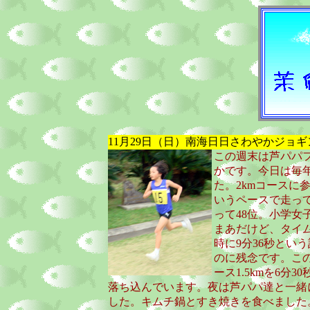
11月29日（日）南海日日さわやかジョ
この週末は芦パパ
かです。今日は毎
た。2kmコースに
いうペースで走って
って48位。小学女
まあだけど、タイム
時に9分36秒とい
のに残念です。こ
ース1.5kmを6分
落ち込んでいます。夜は芦パパ達と一緒
した。キムチ鍋とすき焼きを食べました