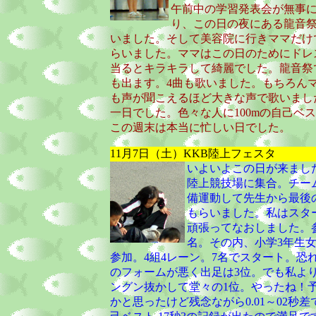
午前中の学習発表会が無事
り、この日の夜にある龍音
いました。そして美容院に行きママだけ
らいました。ママはこの日のためにドレ
当るとキラキラして綺麗でした。龍音祭
も出ます。4曲も歌いました。もちろん
も声が聞こえるほど大きな声で歌いまし
一日でした。色々な人に100mの自己ベ
この週末は本当に忙しい日でした。
11月7日（土）KKB陸上フェスタ
いよいよこの日が来まし
陸上競技場に集合。チー
備運動して先生から最後
もらいました。私はスタ
頑張ってなおしました。参
名。その内、小学3年生女子
参加。4組4レーン。7名でスタート。恐
のフォームが悪く出足は3位。でも私よ
ングン抜かして堂々の1位。やったね！
かと思ったけど残念ながら0.01～02