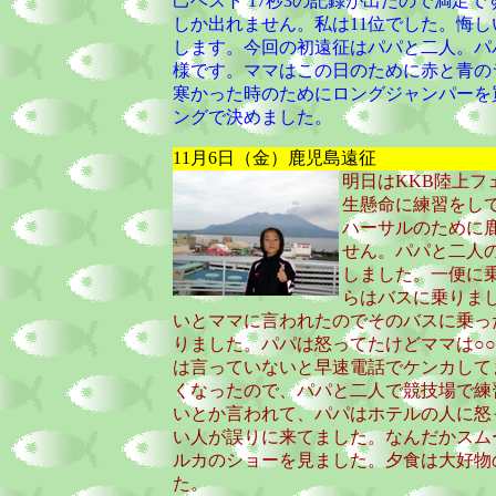
己ベスト 17秒3の記録が出たので満足
しか出れません。私は11位でした。悔
します。今回の初遠征はパパと二人。パ
様です。ママはこの日のために赤と青の
寒かった時のためにロングジャンパーを
ングで決めました。
11月6日（金）鹿児島遠征
明日はKKB陸上フ
生懸命に練習をし
ハーサルのために
せん。パパと二人
しました。一便に
らはバスに乗りま
いとママに言われたのでそのバスに乗っ
りました。パパは怒ってたけどママは○
は言っていないと早速電話でケンカして
くなったので、パパと二人で競技場で練
いとか言われて、パパはホテルの人に怒
い人が誤りに来てました。なんだかスム
ルカのショーを見ました。夕食は大好物
た。