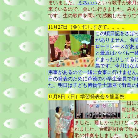
まいました。
ミネハハ
という歌手が来月
来ているので、会いに行きました。みん
です。生の歌声を聞いて感動したそうで
11月27日（金）忙しすぎて。。。。
この頃日記をさぼ
がありません。合唱、
ロードレースがあ
と最近はパパも一
止まったりしてる
島です。今月はな
用事があるので一緒に食事に行けません
日の発表のために芦徳の小学生全員で準
た。明日は子ども博物学士講座で野鳥の
11月8日（日）学習発表会＆龍音祭
一日に
朝は私
しまし
ました。難しかったけど、
れました。合唱同好会で歌も
歌の伴奏をしました。もち