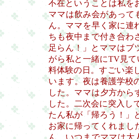
不在ということは私を
ママは飲み会があって
ん。ママを早く家に連
ちも夜中まで付き合わ
足らん！」とママはブ
がら私と一緒にTV見
料体験の日。すごい楽
います。夜は養護学校
した。ママは夕方から
した。二次会に突入し
たん私が「帰ろう！」
お家に帰ってくれまし
ん。いつまでママは大