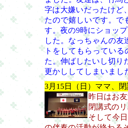
字は大嫌いだったけど
たので嬉しいです。で
す。夜の9時にショッ
した。なっちゃんの友
トをしてもらっている
た。伸ばしたいし切り
更かししてしまいまし
3月15日（日）ママ、
昨日はお友
閉講式のリ
そして今日
の伴奏の活動が終わる