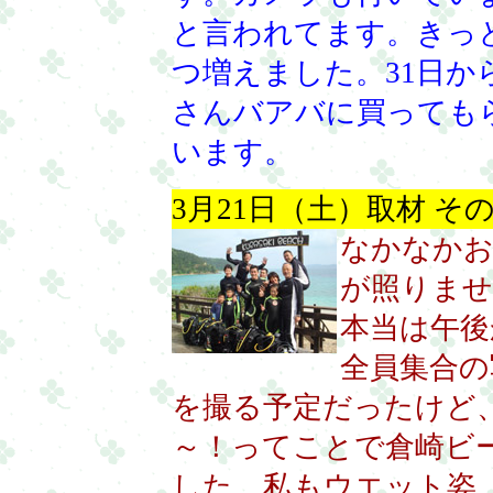
と言われてます。きっ
つ増えました。31日
さんバアバに買っても
います。
3月21日（土）取材 その
なかなかお
が照りませ
本当は午後
全員集合の
を撮る予定だったけど
～！ってことで倉崎ビ
した。私もウエット姿