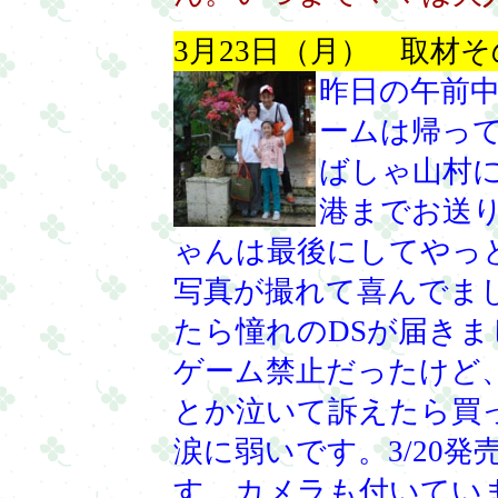
3月23日（月） 取材そ
昨日の午前
ームは帰っ
ばしゃ山村
港までお送
ゃんは最後にしてやっ
写真が撮れて喜んでま
たら憧れのDSが届き
ゲーム禁止だったけど
とか泣いて訴えたら買
涙に弱いです。3/20
す。カメラも付いてい