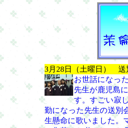
3月28日（土曜日） 送
お世話になっ
先生が鹿児島
す。すごい寂
勤になった先生の送別
生懸命に歌いました。