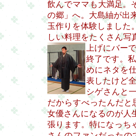
飲んでママも大満足。
の郷」へ。大島紬が出
玉作りを体験しました
しい料理をたくさん写
上げにバー
終了です。
めにネタを
表したけど全然
シゲさんと
だからすべったんだと
女優さんになるのが人
張ります。特になっち
さんのファンだったの