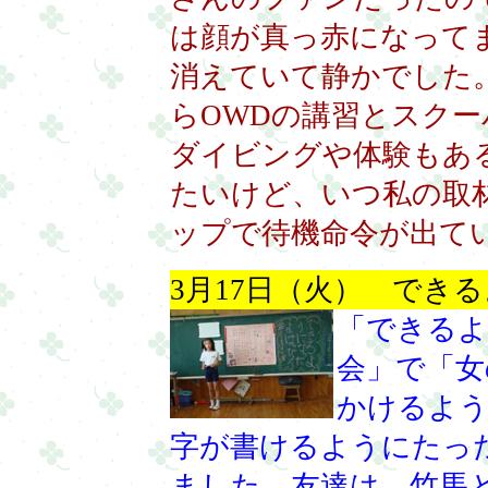
は顔が真っ赤になって
消えていて静かでした
らOWDの講習とスク
ダイビングや体験もあ
たいけど、いつ私の取
ップで待機命令が出て
3月17日（火） でき
「できるよ
会」で「女
かけるよう
字が書けるようにたっ
ました。友達は、竹馬