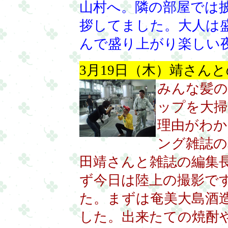
山村へ。隣の部屋では
拶してました。大人は
んで盛り上がり楽しい
3月19日（木）靖さん
みんな髪の
ップを大掃
理由がわか
ング雑誌の
田靖さんと雑誌の編集
ず今日は陸上の撮影で
た。まずは奄美大島酒
した。出来たての焼酎