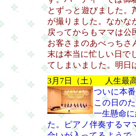
とずっと遊びました。
が撮りました。なかな
戻ってからもママは公
お客さまのあべっちさ
末は本当に忙しい日で
てしまいました。明日は先
3月7日（土） 人生最
ついに本番
この日のた
一生懸命に
た。ピアノ伴奏するマ
合いが入ってるようで