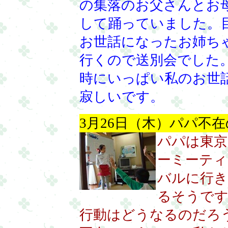
の集落のお父さんとお
して踊っていました。
お世話になったお姉ち
行くので送別会でした
時にいっぱい私のお世
寂しいです。
3月26日（木）パパ不
パパは東京
ーミーテ
バルに行き
るそうで
行動はどうなるのだろ