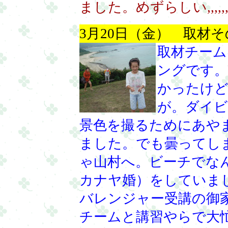
ました。めずらしい,,,,,,
3月20日（金） 取材そ
取材チーム
ングです。
かったけ
が。ダイビ
景色を撮るためにあや
ました。でも曇ってし
ゃ山村へ。ビーチでな
カナヤ婚）をしていま
バレンジャー受講の御
チームと講習やらで大忙