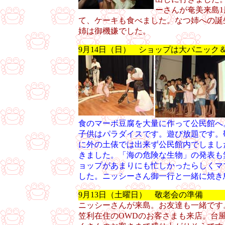
ーさんが奄美来島
て、ケーキも食べました。なつ姉への誕
姉は御機嫌でした。
9月14日（日） ショップは大パニック
食のマーボ豆腐を大量に作って公民館へ
子供はパラダイスです。遊び放題です。
に外の土俵では出来ず公民館内でしまし
きました。「海の危険な生物」の発表も
ョップがあまりにも忙しかったらしくマ
した。ニッシーさん御一行と一緒に焼き
9月13日（土曜日） 敬老会の準備
ニッシーさんが来島。お友達も一緒です
笠利在住のOWDのお客さまも来店。台