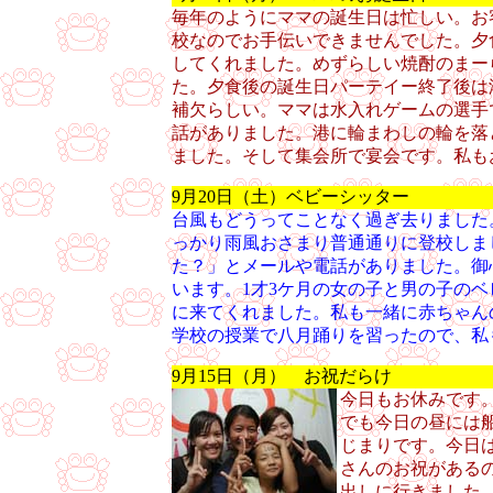
毎年のようにママの誕生日は忙しい。お
校なのでお手伝いできませんでした。夕
してくれました。めずらしい焼酎のまー
た。夕食後の誕生日パーテイー終了後は
補欠らしい。ママは水入れゲームの選手
話がありました。港に輪まわしの輪を落と
ました。そして集会所で宴会です。私も
9月20日（土）ベビーシッター
台風もどうってことなく過ぎ去りました
っかり雨風おさまり普通通りに登校しま
た？」とメールや電話がありました。御
います。1才3ケ月の女の子と男の子の
に来てくれました。私も一緒に赤ちゃん
学校の授業で八月踊りを習ったので、私
9月15日（月） お祝だらけ
今日もお休みです
でも今日の昼には
じまりです。今日
さんのお祝がある
出しに行きました。