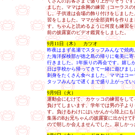
くさんのお客さまで盛り上がりそうです
ました。ママは余興の練習（コーラスの
し。子供達は会場の飾り付けをしました
習をしました。ママが全部資料を作りま
す。ちゃんと読めるように何度も練習を
前の披露宴のビデオ鑑賞をしました。
9月11日（木） カツオ
昨夜はまず名瀬でスタッフみんなで焼肉
た海洋探検部が徳之島の帰りに奄美に寄
行きました。1年振りの再会です。嬉し
日は学校から帰ってきて一緒に遊びまし
刺身をたくさん食べました。ママはコー
タッフみんなで遅くまで盛り上がってい
9月9日（火）
運動会にむけて、カケッコの練習をして
負けてしまいます。学年では男の子より
す。負けるわけにはいかんから陸上にも
集落のBお兄ちゃんの披露宴に出かけて
ので朝しか会えませんでした。寂しかっ