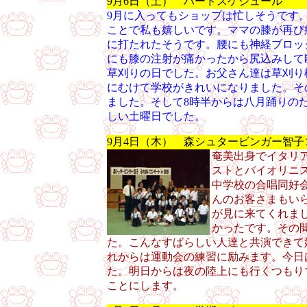
9月6日（土） ハードスケジュール
9月に入ってもショップは忙しそうです
ことで私も嬉しいです。ママの膝が再び
に打たれたそうです。腰にも神経ブロッ
にも膝の注射が痛かったから尻込みして
草刈りの日でした。お父さん達は草刈り
にむけて学校がきれいになりました。そ
ました。そして8時半からは八月踊りの
しい土曜日でした。
9月4日（木） 森シュタービンガー智子
奄美出身でイタリ
ストとバイオリニ
中学校の合唱同好
んのお客さまもい
が見に来てくれま
かったです。その
た。こんなすばらしい人達と共演できて
れからは運動会の練習に励みます。今日
た。明日からは夜の陸上にも行くつもり
ことにします。