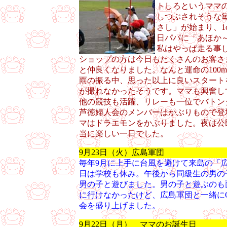
トしろというママ
しつぶされそうな
さし」が始まり、1
日パパに「あほか
私はやっぱ走る事
ショップの方は今日もたくさんのお客さ
と仲良くなりました。なんと運命の100
雨の振る中、思った以上に良いスタート
が撮れなかったそうです。ママも興奮し
他の競技も活躍、リレーも一位でバトン
芦徳婦人会のメンバーはかぶりもので登
マはドラエモンをかぶりました。夜は公
当に楽しい一日でした。
9月23日（火）広島軍団
毎年9月に上手に台風を避けて来島の「
日は学校も休み。午後から同級生の男の
男の子と遊びました。男の子と遊ぶのも
に行けなかったけど、広島軍団と一緒に
会を盛り上げました。
9月22日（月） ママのお誕生日