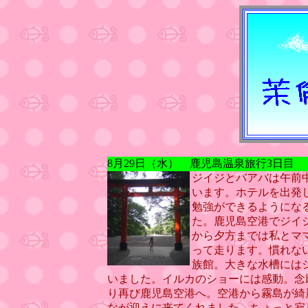
8月29日（水） 鹿児島温泉旅行3日目
ジイジとバアバは午前
います。ホテルを出発
勉強ができるようにな
た。鹿児島空港でジイ
から夕方までは私とマ
って走ります。慣れな
族館。大きな水槽には
いました。イルカのショーには感動。念
り再び鹿児島空港へ。空港から霧島が綺
なが迎えに来てくれました。ちょっと寂