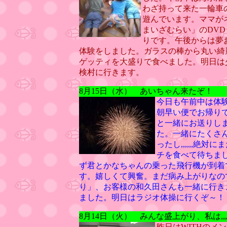
わざ持って来た一輪車
遊んでいます。ママが
まいざむらい」のDV
りです。午後からは夢
体験をしました。ガラスの棒から丸い綺
ゲッティを大盛りで食べました。明日は
検村に行きます。
8月15日（水） あいちゃん来たぞ！
今日も午前中は体験
朝早い便でお帰り
と一緒にお送りし
た。一緒にたくさ
ったし,,,,,,絶
チを食べて待ちまし
ず君とかなちゃんの乗った飛行機が到着
す。嬉しくて興奮。まだ病み上がりなの
り」、お客様の和久田さんも一緒に行き
ました。明日はラジオ体操に行くぞ～！
8月14日（火） みんな盛上がり、私は,,,,
昨日はWITHのメ