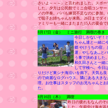
さいよ～～～」と言われました。スポー
した。夕方は公民館でミニ合唱コンサー
ノの伴奏。パパも練習不足なのに参加。
で聡子お姉ちゃんが来島。26日までダ
ァミリーも一緒にまたまた15人の宴会
8月17日（金） ミニ旅行 満喫の巻き
今日しかないぞ！
ちゃん達と一緒に
郷 やけうちの宿
運」やしなあ,,,
う事で決めました
和久田さんと一緒
して宇検へ。今日
りだけど東シナ海沿いを南下。天気も良
ので綺麗なログハウス。隣にある大きな
理。お仕事はスタッフのお兄ちゃんとお
た。
8月16日（木） 満喫
昨日の疲れもなんのそ
した。午前中は海水浴