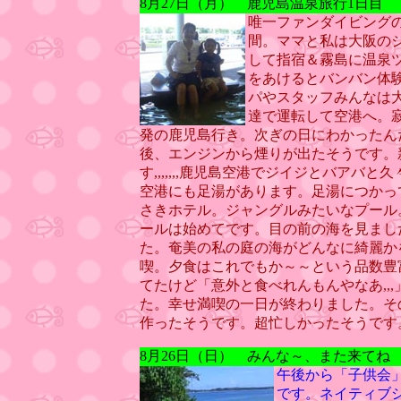
8月27日（月） 鹿児島温泉旅行1日目
唯一ファンダイビング
間。ママと私は大阪の
して指宿＆霧島に温泉
をあけるとバンバン体
パやスタッフみんなは
達で運転して空港へ。寂
発の鹿児島行き。次ぎの日にわかったん
後、エンジンから煙りが出たそうです。
す,,,,,,,鹿児島空港でジイジとバア
空港にも足湯があります。足湯につかっ
さきホテル。ジャングルみたいなプール
ールは始めてです。目の前の海を見まし
た。奄美の私の庭の海がどんなに綺麗か
喫。夕食はこれでもか～～という品数豊
てたけど「意外と食べれんもんやなあ,,
た。幸せ満喫の一日が終わりました。そ
作ったそうです。超忙しかったそうです
8月26日（日）
みんな～、また来てね
午後から「子供会
です。ネイティブ