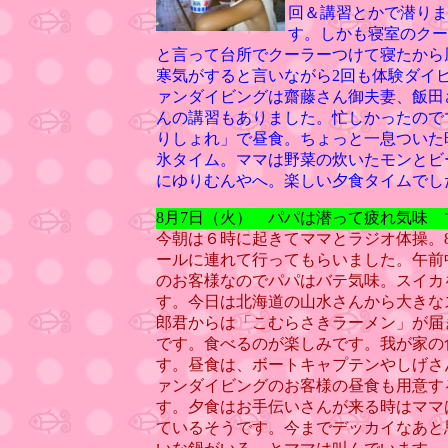
回＆講習とかで潜りま
す。しかも寝室のクー
と言って台所でクーラーつけて寝たから
寒気がすると言いながら2回も体験ダイ
ァンダイビングは齋藤さん御夫妻、飯田
んの講習もありました。忙しかったので
りしょれ」で昼食。ちょっと一息ついた
氷タイム。ママは野菜の炊いたモンとビ
にゆりむんやへ。楽しい夕食タイムでし
8月7日（火） パパは潜って疲れ気味
今朝は６時に起きてママとラジオ体操。
ールに連れて行ってもらいました。午前
のお客様なのでパパはバテ気味。スイカ
す。今日は北海道の山水さんから大きな
郎君からは「こむらさきラーメン」が届
です。食べるのが楽しみです。我が家の
す。昼食は、ボートキャプテンやしげさ
ァンダイビングのお客様の昼食も用意する
す。夕食はお手伝いさんが来る時はママ
ているそうです。今までデッカイなあと