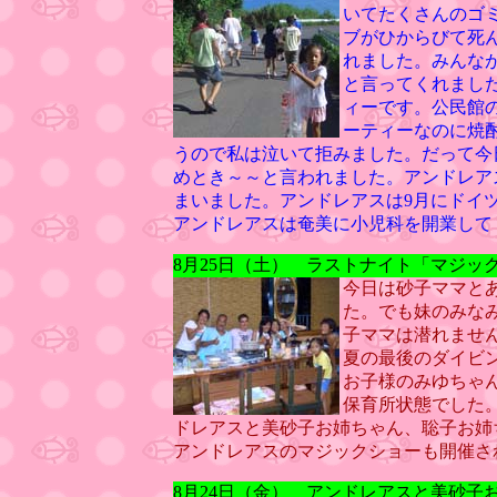
いてたくさんのゴ
ブがひからびて死
れました。みんな
と言ってくれまし
ィーです。公民館
ーティーなのに焼
うので私は泣いて拒みました。だって今
めとき～～と言われました。アンドレア
まいました。アンドレアスは9月にドイ
アンドレアスは奄美に小児科を開業して
8月25日（土） ラストナイト「マジッ
今日は砂子ママと
た。でも妹のみな
子ママは潜れませ
夏の最後のダイビ
お子様のみゆちゃ
保育所状態でした
ドレアスと美砂子お姉ちゃん、聡子お姉
アンドレアスのマジックショーも開催さ
8月24日（金）
アンドレアスと美砂子