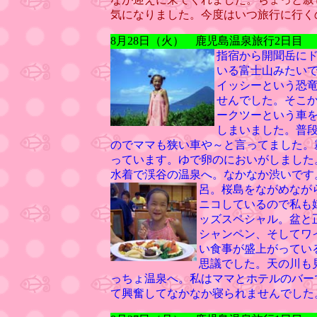
気になりました。今度はいつ旅行に行く
8月28日（火） 鹿児島温泉旅行2日目
指宿から開聞岳に
いる富士山みたい
イッシーという恐
せんでした。そこ
ークツーという車
しまいました。普
のでママも狭い車や～と言ってました。
っています。ゆで卵のにおいがしました
水着で渓谷の温泉へ。なかなか渋いです
呂。桜島をながめなが
ニコしているので私も
ッズスペシャル。盆と
シャンペン、そしてワ
い食事が盛上がってい
思議でした。天の川も
っちょ温泉へ。私はママとホテルのバー
て興奮してなかなか寝られませんでした