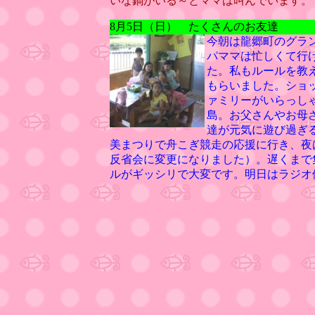
いな鍋がいる～とママは叫んでいます。
8月5日（日） たくさんのお友達
今朝は龍郷町のグラ
パママは忙しくて行
た。私もルールを教
もらいました。ショ
ァミリーがいらっし
島。お父さんやお母
達が元気に遊び過ぎ
美まつりで舟こぎ競走の応援に行き、夜
反省会に変更になりました）。遅くまで
ルがギッシリで大変です。明日はラジオ