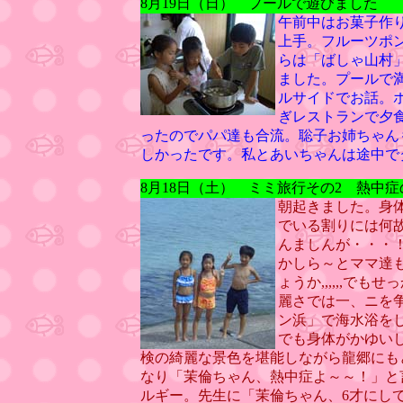
8月19日（日） プールで遊びました
午前中はお菓子作
上手。フルーツポ
らは「ばしゃ山村
ました。プールで
ルサイドでお話。
ぎレストランで夕
ったのでパパ達も合流。聡子お姉ちゃん
しかったです。私とあいちゃんは途中で
8月18日（土） ミミ旅行その2 熱中
朝起きました。身
でいる割りには何
んましんが・・・
かしら～とママ達
ょうか,,,,,,で
麗さでは一、ニを
ン浜」で海水浴を
でも身体がかゆい
検の綺麗な景色を堪能しながら龍郷にも
なり「茉倫ちゃん、熱中症よ～～！」と
ルギー。先生に「茉倫ちゃん、6才にし