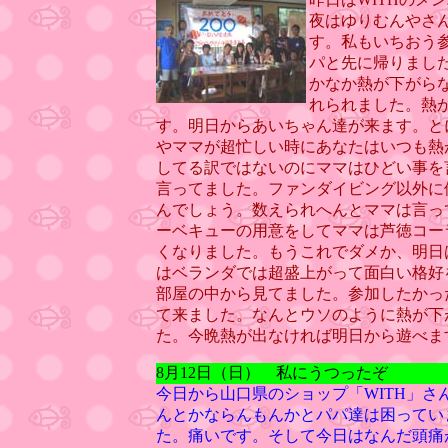
夜はゆりむんやさ
す。私もいちおう
パと先に帰りまし
かなか熱が下がら
れられました。熱
す。明日からあいちゃん達が来ます。と
やママが超忙しい時にあなたはいつも熱
してる訳ではないのにママはひどい事を
言ってました。ファンダイビング以外に
んでしょう。数えられへんとママは言っ
ーベキューの用意をしてママは芦徳コー
くなりました。もうこれでダメか、明日
はベランダでは超盛上がって面白い格好
部屋の中から見てました。参加したかった
て来ました。なんとウソのように熱が下
た。今晩熱が出なければ明日から遊べま
8月12日（日） 私にうつったぞ
今日から山口県のショップ「WITH」
んとかならんもんかとパパ達は困ってい
た。痛いです。そして今日はなんだ頭痛が