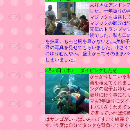
大好きなアンドレ
した。一年振りの
マジックを披露し
マジックの師匠は
直伝のトランプマ
続でした。私も口
を披露。もっと腕を磨かないと,,,,,
君の写真を見せてもらいました。小さく
にゆりむんやへ。盛上がってそのままバ
しまいました。
8月23日（木） ダイビングしたぞ
がっかりしている
画を考えてくれま
ングの聡子お姉ち
潜りに行く事にな
マも3年振りにダ
トパスをくわえて
て潜っていれば海
はサンゴがいっぱいあってすごく綺麗で
す。今度は自分でタンクを背負って潜る