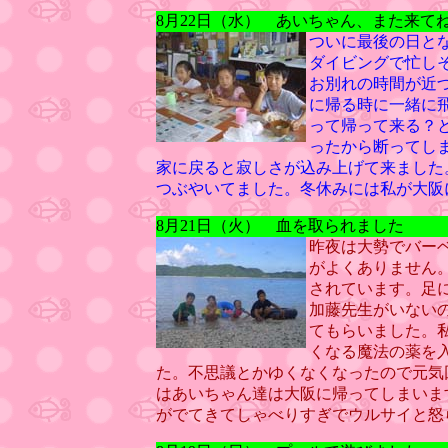
8月22日（水） あいちゃん、また来て
ついに最後の日と
ダイビングで忙し
お別れの時間が近
に帰る時に一緒に
って帰って来る？
ったから断ってし
家に戻ると寂しさが込み上げて来ました
つぶやいてました。冬休みには私が大阪
8月21日（火） 血を取られました
昨夜は大勢でバー
がよくありません
されています。足
加藤先生がいない
てもらいました。
くなる魔法の薬を
た。不思議とかゆくなくなったので元気
はあいちゃん達は大阪に帰ってしまいま
がでてきてしゃべりすぎでウルサイと怒