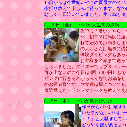
15日からは今世紀いやこの夏最大のイ
指折り数えて楽しみに待ってます。なの
悲しく一日泣いていました。氷り枕と冷
8月10日（金） パパが人生初の点滴
夜中に「暑い」やら「
パ．朝ママに病院に連
れて始めて点滴をしま
の大西さんは無事に講
体験ダイビングもあっ
お客様を名瀬まで送っ
もらいました。ダイエーでラブ＆ベリー
可が出ないのに今日は3回（300円）も
ビングに行きそれからみんなでお鍋をし
のお医者様です。ママ達は脳について色
最近覚えたトランプマジックを教えてあ
8月9日（木） パパが風邪ひいた
昨日からパパは咳きを
いた事がないパパは一
～！」と大騒ぎしてい
どうやら熱があるよう