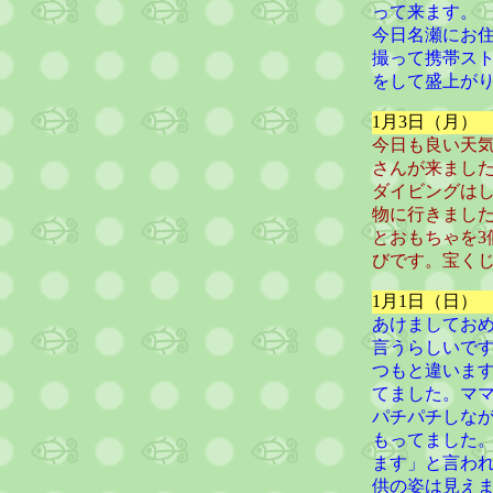
って来ます。
今日名瀬にお
撮って携帯ス
をして盛上が
1月3日（月）
今日も良い天
さんが来まし
ダイビングは
物に行きまし
とおもちゃを
びです。宝く
1月1日（日）
あけましてお
言うらしいで
つもと違いま
てました。マ
パチパチしな
もってました
ます」と言わ
供の姿は見え