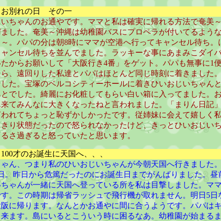
 お別れの日 その一
じいちゃんのお通やです。ママと私は確実に帰れる方法で奄美
びました。奄美～沖縄は幼稚園バスにプロペラが付いてるよう
～～。パパの分は朝8時にママが空港へ行ってキャンセル待ち。
キャンセル待ちを並んでました。ラッキーな事にあまみこダイバ
たからお願いして「大阪行き4番」をゲット。パパも無事に1
たら、遠回りした私達とパパはほとんど同じ時刻に着きました
ました。宝塚のベルコシティーホールに着きひいおじいちゃん
あとでした。綺麗にお化粧してもらい白い箱に入ってました。
ん来てみんなに大きくなったねと言われました。「まりん日記
言われてちょっと恥ずかしかったです。従姉妹に会えて嬉しく
しきり状態だったので怒られなかったけど、きっとひいおじい
うるさ過ぎると怒っていたと思います。
 100才のお誕生に天国へ、、、
ちゃん、つまり私のひいおじいちゃんが今朝天国へ行きました
生日。昨日から危篤だったのにお誕生日までがんばりました。昼
いちゃんが一緒に天国へ登っている所を私は目撃しました。マ
です。この時期は帰省ラッシュで飛行機が取れません。明日5日
大阪に帰ります。なんとかお通やに間に合うようです。パパは
て来ます。島にいるとこういう時に困るなあ。幼稚園が始まる