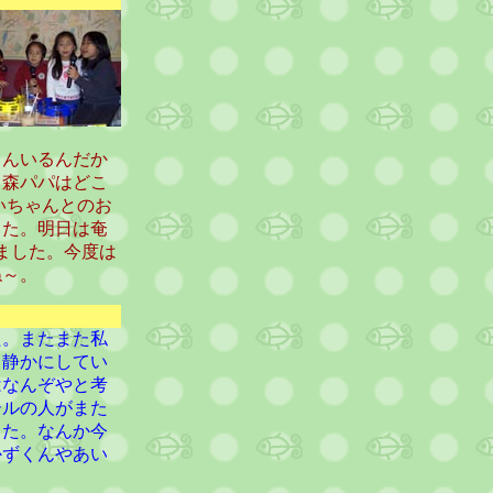
さんいるんだか
。森パパはどこ
いちゃんとのお
した。明日は奄
ました。今度は
ね～。
た。またまた私
と静かにしてい
はなんぞやと考
ールの人がまた
した。なんか今
かずくんやあい