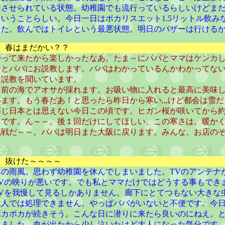
をさせられている状態。幼稚園でも流行っているらしいけどま
いうことらしい。今日一日はポカリスエット1.5リットル飲み
た。飲んではトイレという最悪状態。明日のバザーは行けるかなあ,
） 春はまだかい？？
帰って来たから楽しかったなあ。たま～にパパとママはケンカ
ッとパパにお説教します。パパはわかっているんかわかってな
お説教を聞いています。
ら前の海でアオサが採れます。お吸い物に入れると最高に美味
ます。もう春だあ！と思ったら昨日から寒い,,,けど都会は雪
同じ日本とは思えない今日この頃です。ヒガン桜が咲いてから約
うです。ん～～。後１回だけにしてほしい、この寒さは。暖か
挑戦だ～～。パパは明日また大阪に戻ります。みんな、お店の
） 抜けた～～～～
みの雨風。思わず幼稚園を休んでしまいました。TVのアンテナ
TVの映りが悪いです。でも私とママだけではどうする事もでき
TVを我慢して見るしかありません。廊下にとてつもない大きな
二人では処理できません。やっぱパパがいないと不便です。今
ポカポカが続きそう。こんな日に潜りに来たら良いのにねえ。
けました。血が出たから少し泣いたけど大人になった気分です