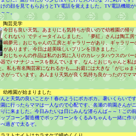
けの顔を見てもらおうとTV電話を覚えました。TV電話機能
～～～。
） 陶芸見学
今日も良い天気。あまりにも気持ちが良いので幼稚園の帰り
くれない）でティータイムしました。「夢紅」さんは陶工房
嶋夢元」おじちゃんの工房とギャラリーがあり、ギャラリー
があります。今日は超美味しいプリンを頂きました。
おじちゃんの作品は私のお気に入りのカレッタハウスのバー
の器でバナナジュースを飲んでいます。なんとおじちゃんと私
した。私も有名陶芸家になれるかも,,,,,お庭には大きな「がじゅ
らさがっています。あんまり天気が良く気持ち良かったのでマ
） 幼稚園が始まりました
なんと天気の良いことか！春のようにポカポカ。暑いくらいで
稚園に行ったらママは一人なので心配です。名瀬の前園さんが
潜りに来ました。今日みたいは日にみんな潜らんば～～！この
ポップコーン製造機でポップコーンをくるみちゃんも一緒に作
食べ過ぎで太るぞ。
 ラストナイトはカラオケで締めくくり