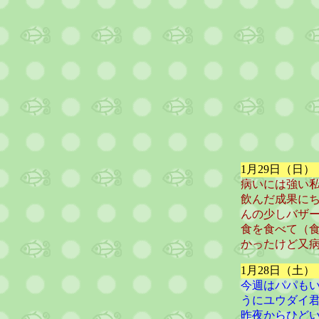
1月29日（日
病いには強い
飲んだ成果に
んの少しバザー
食を食べて（
かったけど又
1月28日（土
今週はパパも
うにユウダイ君
昨夜からひど