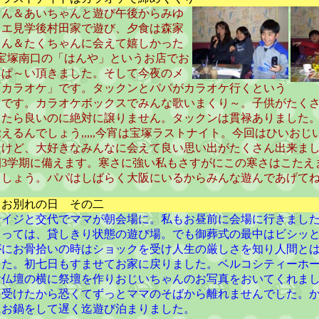
くん＆あいちゃんと遊び午後からみゆ
レエ見学後村田家で遊び、夕食は森家
ゃん＆たくちゃんに会えて嬉しかった
宝塚南口の「はんや」というお店でお
っぱ～い頂きました。そして今夜のメ
「カラオケ」です。タックンとパパがカラオケ行くという
うです。カラオケボックスでみんな歌いまくり～。子供がたく
したら良いのに絶対に譲りません。タックンは貫禄ありました
えるんでしょう,,,,,今宵は宝塚ラストナイト。今回はひいおじ
たけど、大好きなみんなに会えて良い思い出がたくさん出来ま
園3学期に備えます。寒さに強い私もさすがにこの寒さはこたえ
ましょう。パパはしばらく大阪にいるからみんな遊んであげて
 お別れの日 その二
ジイジと交代でママが朝会場に。私もお昼前に会場に行きまし
とっては、貸しきり状態の遊び場。でも御葬式の最中はビシッ
がにお骨拾いの時はショックを受け人生の厳しさを知り人間と
した。初七日もすませてお家に戻りました。ベルコシティーホ
お仏壇の横に祭壇を作りおじいちゃんのお写真をおいてくれま
を受けたから恐くてずっとママのそばから離れませんでした。
にお鍋をして遅く迄遊び泊まりました。