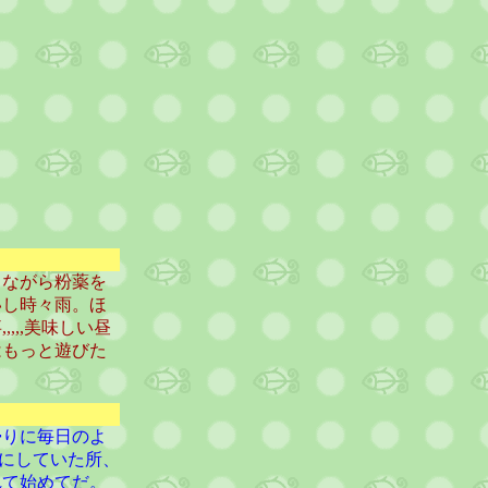
きながら粉薬を
いし時々雨。ほ
,,美味しい昼
はもっと遊びた
帰りに毎日のよ
みにしていた所、
れて始めてだ。