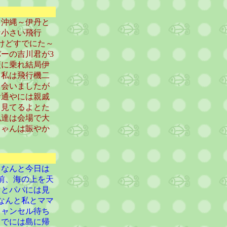
～沖縄～伊丹と
な小さい飛行
けどすでにた～
ーの吉川君が3
便に乗れ結局伊
。私は飛行機二
と会いましたが
お通やには親戚
」見てるよとた
私達は会場で大
ちゃんは賑やか
。なんと今日は
前、海の上を天
マとパパには見
なんと私とママ
キャンセル待ち
までには島に帰