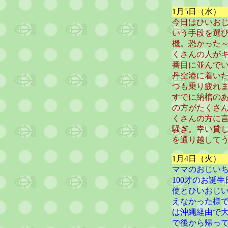
1月5日（水）
今日はひいお
いう手段を選
機。恐かった
くさんの人が
番目に並んでい
丹空港に着い
つも乗り疲れ
すでに納棺の
の方がたくさ
くさんの方に
騒ぎ。幸い貸
を通り越して
1月4日（火）
ママのおじい
100才のお誕
使とひいおじ
えなかった様
は沖縄経由で
で後から帰っ