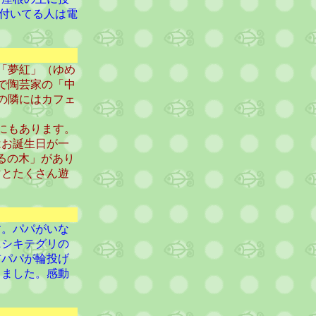
が付いてる人は電
「夢紅」（ゆめ
で陶芸家の「中
の隣にはカフェ
にもあります。
はお誕生日が一
まるの木」があり
マとたくさん遊
す。パパがいな
ニシキテグリの
前パパが輪投げ
りました。感動