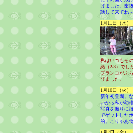
げました。歯抜
話して来てね
1月11日（水
私はいつもそ
緒（2/8）で
プランコがぶ
びました。
1月10日（火
新年初登園。
いから私が幼
写真を撮りに
でゲットした
的。こりゃあ
1月7日（金）