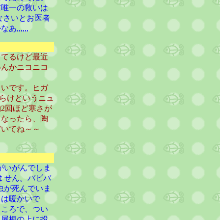
だ唯一の救いは
なさいとお医者
,,,,,
してるけど最近
いんかニコニコ
しいです。ヒガ
だらけというニュ
2回ほど寒さが
くなったら、陶
ぞいてね～～
がいがんでしま
ません。バビバ
虫が死んでいま
日は暖かいで
ところで、つい
。屋根の上に投