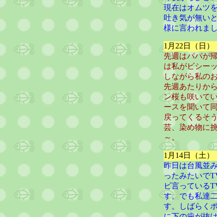
現在はオムツ
吐き気が無いと
様に言われまし
1月22日（日
先週はパパが
は私がビシー
しながら私の
先週あたりか
ン桜も咲いてい
ースを聞いて
戻ってくるそ
芸、染め物に
～。
1月14日（土
昨日は台風並
ったみたいで
ビ言っている
す。でも私達
す。しばらく
に下の歯が抜