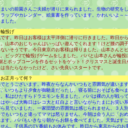
住まいの前園さんご夫婦が潜りに来られました。生物の研究を
トラップやカレンダー、絵葉書を作っています。かわいいよ～
りました。
 輪投げ
気です。昨日はお客様は太平洋側に潜りに行きました。昨日か
た。山本のおじちゃんはいっぱい遊んでくれます！けど腰の調
しないそうです。今日東京のお客様は帰りました。山本さんとビ
た。ビッグ2で輪投げゲームをしました。パパと山本さんが輪投
3個とポップコーンを作るセットをゲット！クリスマスと誕生日
じは当たらなかったけど、さい先良いスタートです。
 お正月って何？
めでとうございます。昨夜からなんかいつもと雰囲気が違いま
す。いつもより夕食が御馳走だったし、寝る前におそばも食べま
す。私はひたすらドラエモンを見ました。パパは裸の人が戦っ
マはやっぱ大晦日はレコ大と紅白よと言いながらたまにお笑い
がら見ていました。一家団欒の雰囲気は感じられません。３人
。でもいつもと違ってママは怒りません。今朝は会う人に「お
れます。パパもいきなり朝からお餅を食べてました。天気はす
ません。子供系のTV番組もお休みです。昨日から東京からのお