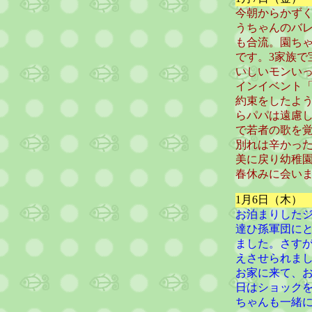
今朝からかず
うちゃんのバ
も合流。園ち
です。3家族で
いしいモンい
インイベント
約束をしたよ
らパパは遠慮
で若者の歌を覚
別れは辛かっ
美に戻り幼稚
春休みに会い
1月6日（木）
お泊まりした
達ひ孫軍団に
ました。さす
えさせられま
お家に来て、
日はショック
ちゃんも一緒