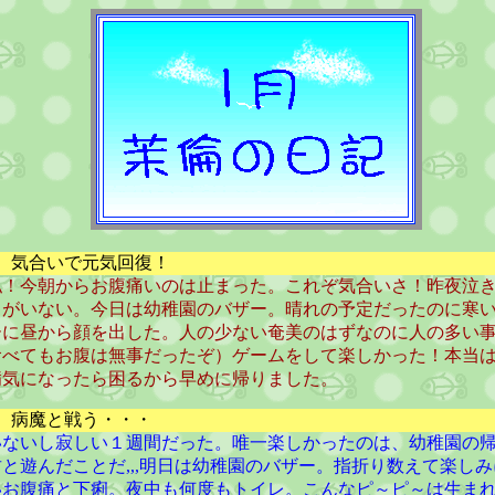
） 気合いで元気回復！
私！今朝からお腹痛いのは止まった。これぞ気合いさ！昨夜泣
ちがいない。今日は幼稚園のバザー。晴れの予定だったのに寒
に昼から顔を出した。人の少ない奄美のはずなのに人の多い事,,,
食べてもお腹は無事だったぞ）ゲームをして楽しかった！本当
病気になったら困るから早めに帰りました。
） 病魔と戦う・・・
いないし寂しい１週間だった。唯一楽しかったのは、幼稚園の
と遊んだことだ,,,明日は幼稚園のバザー。指折り数えて楽し
いお腹痛と下痢。夜中も何度もトイレ。こんなピ～ピ～は生ま