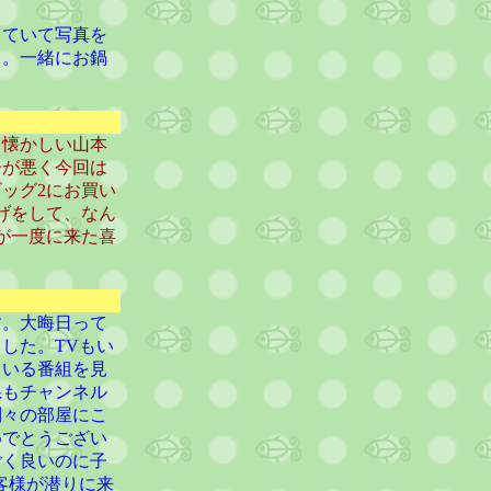
していて写真を
～。一緒にお鍋
ら懐かしい山本
子が悪く今回は
ッグ2にお買い
げをして、なん
が一度に来た喜
す。大晦日って
した。TVもい
ている番組を見
系もチャンネル
別々の部屋にこ
めでとうござい
ごく良いのに子
客様が潜りに来