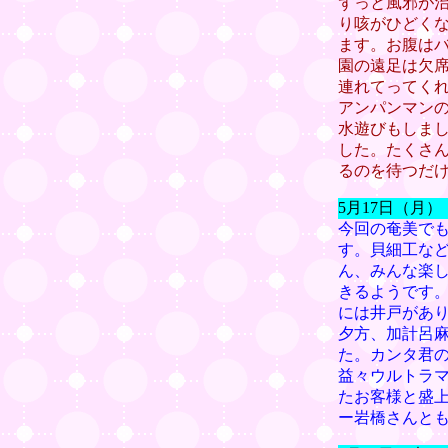
ずっと風邪が
り咳がひどく
ます。お腹は
園の遠足は欠
連れてってく
アンパンマン
水遊びもしま
した。たくさ
るのを待つだ
5月17日（月
今回の奄美で
す。貝細工な
ん、みんな楽
きるようです
には井戸があ
夕方、加計呂麻
た。カンタ君
益々ウルトラ
たお客様と盛上
ー岩橋さんと