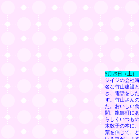
5月29日（土
ジイジの会社
名な竹山建設
き、電話をし
す。竹山さん
た。おいしい食
間、龍郷町に
らしくいつも
木数子の本に
葉を信じて、
いる気がしま