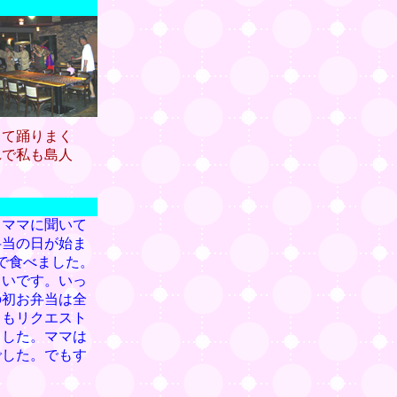
して踊りまく
れで私も島人
とママに聞いて
弁当の日が始ま
で食べました。
しいです。いっ
の初お弁当は全
りもリクエスト
ました。ママは
でした。でもす