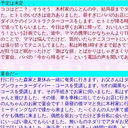
 予定は未定、、、
「ココはどこ？」そうそう、木村家のふとんの中。結局昼まで
した。ヒトミのいびきは迫力ありました。昼すぎにパパのお店
。ダイスケのインストラクターコースをします。ヒトミが帰る
まで送ってもらいました。今日は早くお家に帰って、おいしい
う！という計画でした。途中、ママの携帯にかなちゃんよりTE
とのことで、ママは悩んでたけど、気付いたらテニスコートに
マは張り切ってテニスしてました。私は昨晩1時すぎまで起きて
気が狂うほど眠かったけど「遊ばな損」とばかりはしゃぎまく
んで宴会。パパの「今から帰るぞ～」という電話の声を聞いて
 宴会だ～
旅行に行った森家と夏休み一緒に奄美に行きます。お父さんは
ープンウォーターダイバー・コースを受講します。9才の園果ち
本コースを受講します。その手続きでお家に伺いました。私は
ちゃんと遊びました。その後、車を車検に出してからお店に行
＆のんちゃんのお家で宴会です！昼寝の後ママと先に木村家に
ンミーテイングなので後から来ました。た～くさんの人が来て
ライケも偶然に来ました。偶然を装おってたけど多分私に会い
々にいっぱい遊んでもらいました。無いものネダリでアタギお
電話で話し込みました。海斗君（1才）も遅～い時間に到着。ヒ