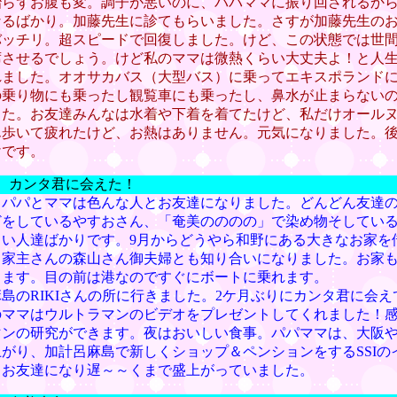
治らずお腹も変。調子が悪いのに、パパママに振り回されるか
なるばかり。加藤先生に診てもらいました。さすが加藤先生の
バッチリ。超スピードで回復しました。けど、この状態では世
席させるでしょう。けど私のママは微熱くらい大丈夫よ！と人
れました。オオサカバス（大型バス）に乗ってエキスポランド
の乗り物にも乗ったし観覧車にも乗ったし、鼻水が止まらない
した。お友達みんなは水着や下着を着てたけど、私だけオール
ん歩いて疲れたけど、お熱はありません。元気になりました。
けです。
） カンタ君に会えた！
もパパとママは色んな人とお友達になりました。どんどん友達
どをしているやすおさん、「奄美のののの」で染め物そしてい
しい人達ばかりです。9月からどうやら和野にある大きなお家を
。家主さんの森山さん御夫婦とも知り合いになりました。お家
ります。目の前は港なのですぐにボートに乗れます。
島のRIKIさんの所に行きました。2ケ月ぶりにカンタ君に会
のママはウルトラマンのビデオをプレゼントしてくれました！
マンの研究ができます。夜はおいしい食事。パパママは、大阪
がり、加計呂麻島で新しくショップ＆ペンションをするSSIの
もお友達になり遅～～くまで盛上がっていました。