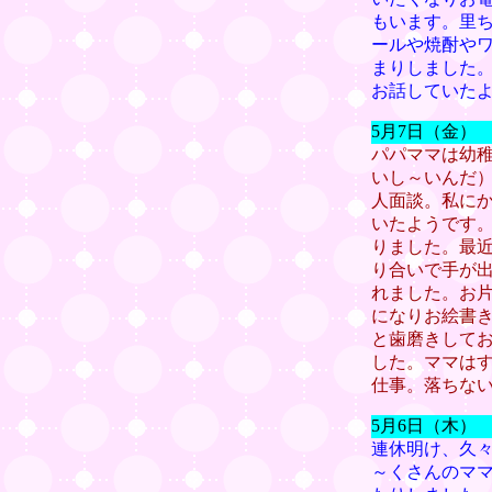
もいます。里
ールや焼酎や
まりしました
お話していた
5月7日（金）
パパママは幼
いし～いんだ
人面談。私に
いたようです
りました。最
り合いで手が
れました。お
になりお絵書
と歯磨きして
した。ママは
仕事。落ちな
5月6日（木）
連休明け、久
～くさんのマ