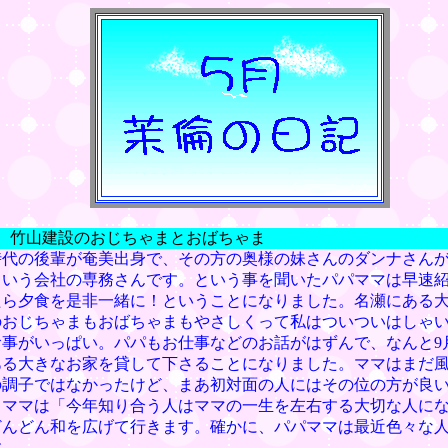
） 竹山建設のおじちゃまとおばちゃま
時代の後輩が奄美出身で、その方の奥様の妹さんのダンナさん
という会社の専務さんです。という事を聞いたパパママは早速
たら夕食を是非一緒に！ということになりました。名瀬にある
のおじちゃまもおばちゃまもやさしくって私はついついはしゃ
事がいっぱい。パパもお仕事などのお話がはずんで、なんと9
ある大きなお家を貸して下さることになりました。ママはまだ
の調子ではなかったけど、まあ初対面の人にはその位の方が良
、ママは「今年知り合う人はママの一生を左右する大切な人に
どんどん和を広げて行きます。確かに、パパママは最近色々な
す。