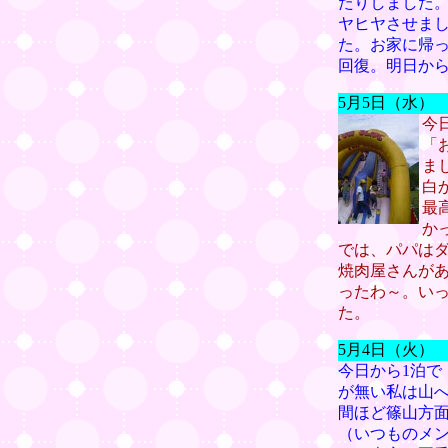
たりしました
ヤヒヤさせま
た。お家に帰
回復。明日か
5月5日（水）
今
「
ま
白
最
か
では、パパは
焼肉屋さんが
ったわ～。い
た。
5月4日（火）
今日から1泊
が無い私は山
間ほど篠山方
（いつものメン