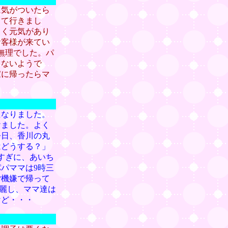
に気がついたら
って行きまし
しく元気があり
お客様が来てい
無理でした。パ
らないようで
家に帰ったらマ
になりました。
けました。よく
今日、香川の丸
はどうする？」
すぎに、あいち
パママは9時三
ご機嫌で帰って
綺麗し、ママ達は
けど・・・