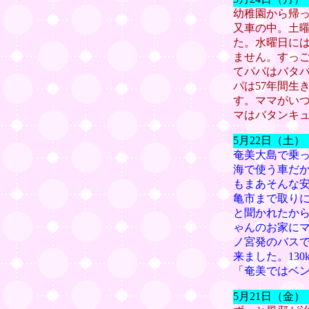
幼稚園から帰
又車の中。土
た。水曜日に
ません。すっ
てパパはバタ
パは57年間生
す。ママがい
マはバタンキ
5月22日（土
奄美大島で乗っ
海で使う車だ
もまあそんな
亀市まで取り
と聞かれたか
ゃんのお家に
ノ宮発のバス
来ました。13
「奄美ではベ
5月21日（金