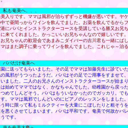
） 私も奄美へ、、、
奄美入りです。ママは風邪が治らずずっと機嫌が悪いです。ヤ
の中で昼間っからワインを飲んでました。お薬を飲んでるから
空港にパパとインストラクターコースを受講している勝又お兄
えに来てくれました。かっこいいお兄ちゃんなので嬉しいです
。お兄ちゃんの歓迎会であまみこダイバーの吉川君も一緒にば
ママはまた調子に乗ってワインを飲んでました。これじゃ～治
。
） パパだけ奄美へ
稚園に送ってもらいました。その足でママは加藤先生に診てい
私の風邪がうつったようだ。パパはその足でご用事をすませて
まいました。二人のお兄さんのインストラクターコースが始ま
えは始めてママではなく、かなちゃんでした。幼稚園から戻っ
をつめてしんどそう。パパはもういなかったのでガッカリ。で
ます。ママは風邪でしんどいのにピアノのレッスンをしました
いう時に限って私もミルクティーを大量にこぼしたりと粗そう
嫌を悪くさせてしまいます。パパは平和です。奄美で何故かバ
そうです。
） 車を奄美大島へ。