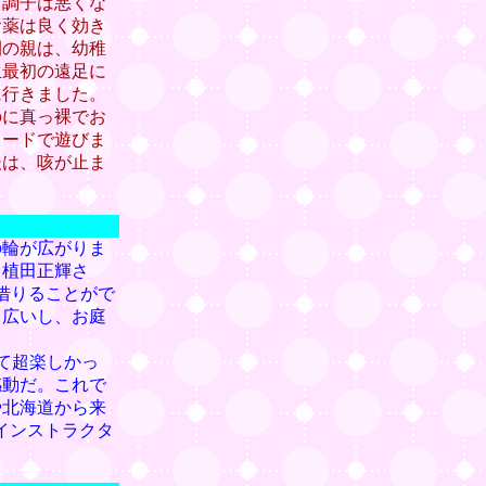
ら調子は悪くな
お薬は良く効き
間の親は、幼稚
生最初の遠足に
に行きました。
のに真っ裸でお
ヌードで遊びま
後は、咳が止ま
の輪が広がりま
る植田正輝さ
借りることがで
も広いし、お庭
えて超楽しかっ
感動だ。これで
や北海道から来
インストラクタ