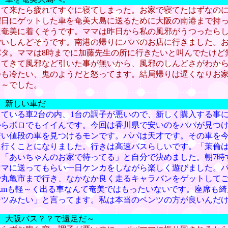
って来たら疲れてすぐに寝てしまった。お家で寝てたはずなの
曜日にゲットした車を奄美大島に送るために大阪の南港まで持
は奄美に着くそうです。ママは昨日から私の風邪がうつったら
ごいしんどそうです。南港の帰りにパパのお店に行きました。
バタ。ママは8時までに加藤先生の所に行きたいと叫んでたけど
きてきて風邪など引いた事が無いから、風邪のしんどさがわか
つも冷たい、鬼のようだと怒ってます。結局帰りは遅くなりお
ュ～でした。
） 新しい車だ
ている車2台の内、1台の調子が悪いので、新しく購入する事
からボロでもイイんです。今回は香川県で安いのをパパが見つ
安い値段の車を見つけるモンです。パパは天才です。その車を
に行くことになりました。行きは高速バスらしいです。「茉倫
ら「あいちゃんのお家で待ってる」と自分で決めました。朝7時
ママに送ってもらい一日ケンカをしながら楽しく遊びました。パ
で丸亀市まで行き、なかなか良く走るキャラバンをゲットして
0kmも軽～く出る車なんて奄美ではもったいないです。座席も
ンツみたい」と言ってます。私は本当のベンツの方が良いんだ
） 大阪バス？？で遠足だ～