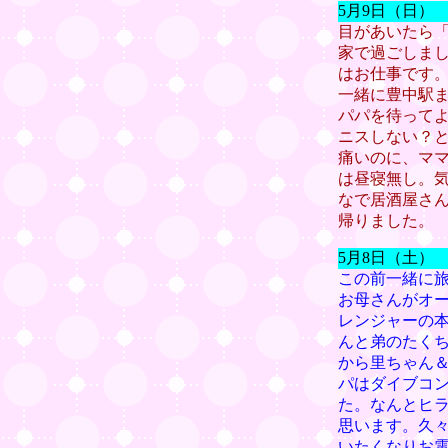
5月9日（日）
目があいたら
家で過ごしま
はお仕事です
一緒に豊中駅
パパを待ってよ
ニスしない？
痛いのに、マ
は昼寝無し。
なで居酒屋さ
帰りました。
5月8日（土）
この前一緒に
お母さんがオ
レンジャーの
んと弟のたく
から里ちゃん
パはダイブコ
た。なんとヒ
思います。久
いたくなりお