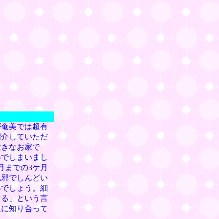
が奄美では超有
紹介していただ
大きなお家で
いでしまいまし
月までの3ケ月
風邪でしんどい
いでしょう。細
なる」という言
人に知り合って