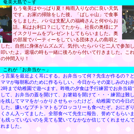
） 奄美大島で～す
もう奄美はやっぱり夏！梅雨入りなのに良い天気
です。お家の掃除をした後、「ばしゃ山」で食事
をしました。パパは支配人の福崎さんと何やらお
話。私はお利口？にしてたから、社長の奥様にア
イスクリームをプレゼントしてもらいました。奥
の部屋でパーティーをしている団体さんの島唄と
ました。自然に身体がムズムズ。気付いたらパパと二人で参加
て叩いたよ。退場の時も一緒に後ろから付いて行きました。こ
）の仲間入り！
） これが「お弁当か～」
いう言葉を最近よく耳にする。お弁当って何？先生が作るの？
らママが毎朝私のために作るらしい。今日からその楽しみのお
も2時まで幼稚園で遊べます。昨晩の夕食は予行練習でお弁当箱
出して、お弁当の蓋を開けて、お箸箱を開けて・・・練習は難
物を残してママをがっかりさせちゃったけど、幼稚園での今日
ました。嫌いなプチトマトもブロッコリーも食べたぞ。おにぎ
たくさん入ってました。全部食べて先生に報告、誉めてもらい
何も残っていないのを見ても驚いてなかなか信じてくれません
くれました。