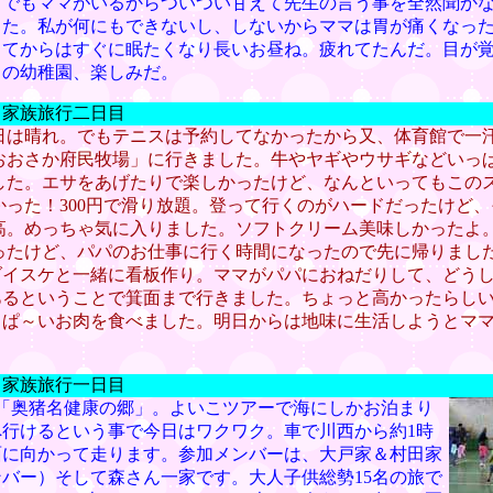
。でもママがいるからついつい甘えて先生の言う事を全然聞か
した。私が何にもできないし、しないからママは胃が痛くなっ
ってからはすぐに眠たくなり長いお昼ね。疲れてたんだ。目が
らの幼稚園、楽しみだ。
 家族旅行二日目
日は晴れ。でもテニスは予約してなかったから又、体育館で一
おおさか府民牧場」に行きました。牛やヤギやウサギなどいっ
した。エサをあげたりで楽しかったけど、なんといってもこの
かった！300円で滑り放題。登って行くのがハードだったけど
高。めっちゃ気に入りました。ソフトクリーム美味しかったよ
ったけど、パパのお仕事に行く時間になったので先に帰りまし
ダイスケと一緒に看板作り。ママがパパにおねだりして、どう
あるということで箕面まで行きました。ちょっと高かったらし
っぱ～いお肉を食べました。明日からは地味に生活しようとマ
 家族旅行一日目
で「奥猪名健康の郷」。よいこツアーで海にしかお泊まり
へ行けるという事で今日はワクワク。車で川西から約1時
面に向かって走ります。参加メンバーは、大戸家＆村田家
バー）そして森さん一家です。大人子供総勢15名の旅で