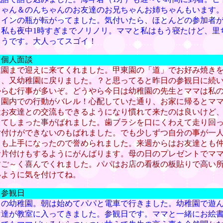
ちゃん＆のんちゃんのお友達のお兄ちゃんお姉ちゃんもいます
ワインの瓶が転がってました。気付いたら、ほとんどの参加者
。私も夜中1時すぎまでノリノリ。ママと私はもう寝たけど、里
ようです。大人ってスゴイ！
 個人面談
稚園まで迎えに来てくれました。甲東園の「道」でお好み焼き
）、又幼稚園に戻りました。？と思ってると昨日の参観日に続
からむ行事が多いぞ。どうやら今日は幼稚園の先生とママは私
。園内での行動がバレル！心配していた通り、お家に帰るとマ
近お友達との交流もできるようになり慣れて来たのは良いけど
出てしまった事がばれました。歯ブラシを口にくわえて走り回
片付けができないのもばれました。でも少しずつ自分の事が一
きも上手になったので誉められました。来週からはお友達とも
お片付けもするようにがんばります。母の日のプレゼントでマ
すご～く喜んでくれました。パパはお店の看板の板貼りで高い
いように気を付けてね。
 参観日
々の幼稚園。朝は始めてパパと電車で行きました。幼稚園で遊
マ達が教室に入ってきました。参観日です。ママと一緒にお絵