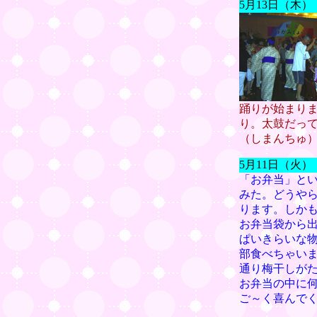
5月13日（木
踊りが始まり
り。太鼓だっ
（しまんちゅ
5月11日（火
「お弁当」と
みた。どうや
ります。しか
お弁当袋から
ぱいきらいな
部食べちゃい
通り梅干しが
お弁当の中に
ご～く喜んで