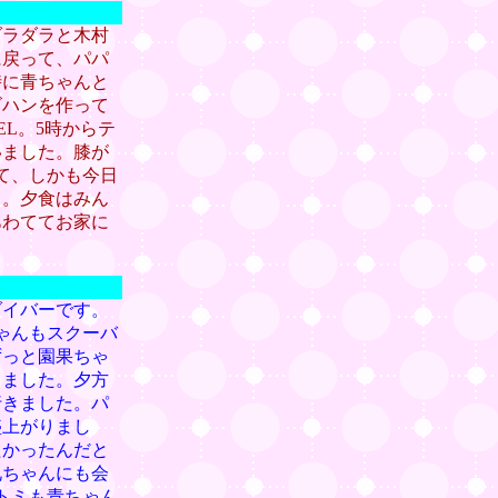
ダラダラと木村
に戻って、パパ
時に青ちゃんと
ゴハンを作って
L。5時からテ
いました。膝が
て、しかも今日
り。夕食はみん
あわててお家に
ダイバーです。
ゃんもスクーバ
ずっと園果ちゃ
きました。夕方
行きました。パ
盛上がりまし
たかったんだと
兄ちゃんにも会
トミも青ちゃん