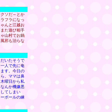
ケクソだ～とか
フラフラになっ
ちゃんと江越お
。また遊び相手
しゃ山村でお鍋
る風邪も治らな
ただいたそうで
、一人で先に奄
ります。今日の
たら、ママは鼻
も木曜日から私
。なんか機嫌悪
をしてしまい
レーボールの練