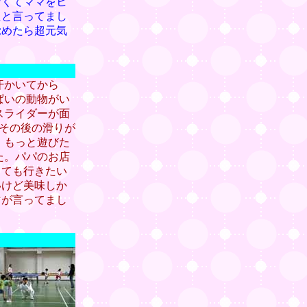
なくてママをヒ
たと言ってまし
覚めたら超元気
汗かいてから
ぱいの動物がい
スライダーが面
、その後の滑りが
。もっと遊びた
た。パパのお店
しても行きたい
いけど美味しか
マが言ってまし