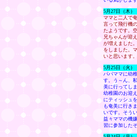
5月27日（木
ママと二人で
言って飛行機
たようです。
兄ちゃんが迎
が増えました
をしました。
いと思います
5月25日（火
パパママに幼
す。う～ん、
美に行ってし
幼稚園のお迎
にティッシュ
も奄美に行き
いです。そう
益々ママの機
習に参加した
5月24日（月