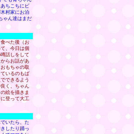
。あちこちにビ
が木村家にお泊
ちゃん達はまだ
を食べた後（お
いて、今日は個
の噂話しをして
マからお話があ
、おもちゃの取
っているのもば
人でできるよう
仲良く、ちゃん
マの絵を描きま
所に登って大工
んでいたら、た
書きしたり踊っ