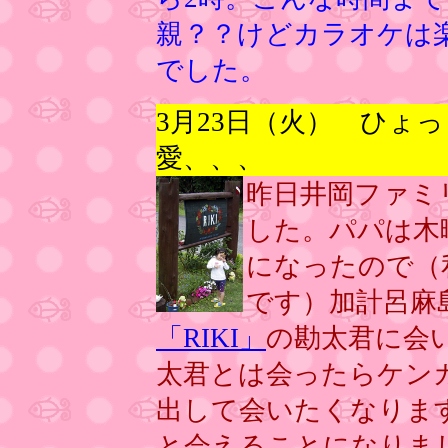
親？？けどカラオケは
でした。
3月23日（火） ひょ
愛、、、
昨日井岡ファミ
した。パパは木
になったので（
です）加計呂麻
「RIKI」
の勘太君に会
太君とは会ったらケン
出して会いたくなりま
と会えることになりま