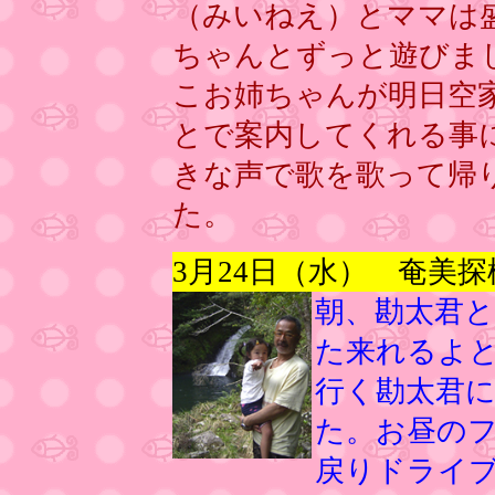
（みいねえ）とママは
ちゃんとずっと遊びま
こお姉ちゃんが明日空
とで案内してくれる事
きな声で歌を歌って帰
た。
3月24日（水） 奄美
朝、勘太君
た来れるよ
行く勘太
君
た。お昼の
戻りドライ