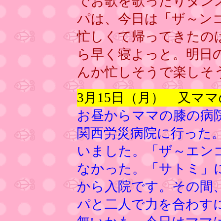
でお歌を歌ったりダン
パは、今日は「ザ～ン
忙しくて帰ってきたの
ら早く寝よっと。明日
んか忙しそうで楽しそ
3月15日（月） 又マ
お昼からママの膝の病
関西労災病院に行った
いました。「ザ～エン
なかった。「サトミ」
から入院です。その間、私
パと二人で力を合わす