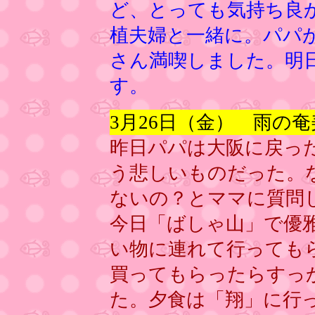
ど、とっても気持ち良
植夫婦と一緒に。パパ
さん満喫しました。明
す。
3月26日（金） 雨の
昨日パパは大阪に戻っ
う悲しいものだった。
ないの？とママに質問
今日「ばしゃ山」で優
い物に連れて行っても
買ってもらったらすっ
た。夕食は「翔」に行