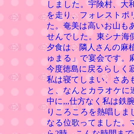
しました。宇険村、大
を走り、フォレストポ
た。奄美は高いお山も
せんでした。東シナ海
夕食は、隣人さんの麻
ゅまる」で宴会です。
今度徳島に戻るらしく
私は寝てしまい、さあ
と、なんとカラオケに
中に,,,仕方なく私は
りころころを熱唱しま
なる位歌ってました。
ら2時。こんな時間ま