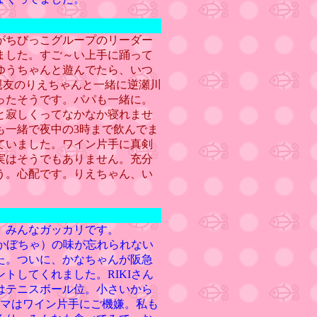
がちびっこグループのリーダー
ました。すご～い上手に踊って
ゆうちゃんと遊んでたら、いつ
や親友のりえちゃんと一緒に逆瀬川
ったそうです。パパも一緒に。
と寂しくってなかなか寝れませ
も一緒で夜中の3時まで飲んでま
ていました。ワイン片手に真剣
実はそうでもありません。充分
う。心配です。りえちゃん、い
。みんなガッカリです。
ニかぼちゃ）の味が忘れられない
た。ついに、かなちゃんが阪急
トしてくれました。RIKIさん
はテニスボール位。小さいから
ママはワイン片手にご機嫌。私も