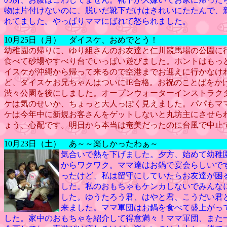
物は片付けないのに、脱いだ靴下だけはきれいにたたんで、
れてました。やっぱりママにばれて怒られました。
10月25日（月） ダイスケ、おめでとう！
幼稚園の帰りに、ゆり組さんのお友達と仁川競馬場の公園に
食べて砂場やすべり台でいっぱい遊びました。ホントはもっ
イスケが沖縄から帰って来るので空港までお迎えに行かなけ
ど、ダイスケお兄ちゃんはついにIE合格。お祝のことばをか
渋々公園を後にしました。オープンウォーターインストラク
ケは気のせいか、ちょっと大人っぽく見えました。パパもマ
ケは今年中に新規お客さんをゲットしないと丸坊主にさせら
ょう、心配です。明日から本当は奄美だったのに台風で中止
10月23日（土） あ～～楽しかったわぁ～
気合いで熱を下げました。夕方、始めて幼稚
からワクワク。ママ達はお鍋で宴会らしいで
ったけど、私は留守にしていたらお友達が困
した。私のおもちゃもケンカしないでみんな
した。ゆうたろう君、はやと君、こうだい君
来ました。ママ軍団はお鍋を食べて盛上がっ
した。家中のおもちゃを紹介して得意満々！ママ軍団、また