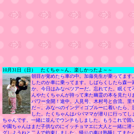
10月31日（日） たくちゃ～ん、楽しかったよ～～
朝目が覚めたら車の中。加藤先生が乗ってます
したのか車に乗ってます。しばらくしたら森一
か、今日はみなべツアーだ。忘れてた。眠くて
んやたくちゃんが持って来た幽霊の本を見たり
パワー全開！途中、人見号、木村号と合流。里
だ～。みなべのインディゴブルーに着いたら、
した。たくちゃんはパパママが潜りに行ってし
ちゃんです。一緒に並んでウンチもしました。もうこれで固
や園ちゃんはまだ子供なのにイッチョマエに大人と一緒に潜
グしようねと二人で約束しました。帰りの車は熟睡してまた