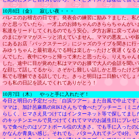
10月8日（金） 寂しい夜・・・
バレエのお稽古の日です。発表会の練習に励み？ました。私
かと思っていたら、一才上のお姉ちゃんのきららちゃんがい
私達をリードしてくれるのでもう安心。夕方お家に戻ってみ
のまにかママがス～ッと消えていません。ママの悪友,,,い
にあるお店「バックステージ」にジャズのライブを聞きに行
みゆうちゃんと最初遊んでる時は楽しかったけど夜遅くなる
んでした。夜中にやっと帰って来たと思ったら、りえちゃん
した。途中に目が覚めた私はママのお膝で大人の会話を聞い
な顔して話してるから、さぞかし難しい話しかと思ったけど
私でも理解できる話しでした。きっと明日は二日酔いでしょ
つも私の日記を読んでくれてありがとう！
10月7日（木） やっと手に入れたぞ！
今日と明日の予定だった「白浜ツアー」また台風で中止です
ママは、加計呂麻島のRIKIさんちで食べたプッチーニ（ミ
らしく、ヒマさえ見つけてはインターネット等で探してまし
のキッチンエールで見つけてくれてママのお誕生日にプレゼン
ちで食べたのはソフトボール位の大きさ。でも手に入ったの
かなんか青臭い感じ。それでも、バター入れてチンで4分。