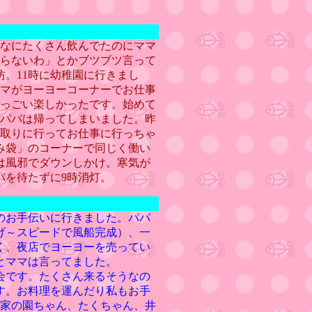
なにたくさん飲んでたのにママ
らないわ」とかブツブツ言って
坊。11時に幼稚園に行きまし
マがヨーヨーコーナーでお仕事
っごい楽しかったです。始めて
パパは帰ってしまいました。昨
取りに行ってお仕事に行っちゃ
み袋」のコーナーで同じく働い
は風邪でダウンしかけ。寒気が
パを待たずに9時消灯。
のお手伝いに行きました。パパ
げ～スピードで風船完成）、一
く、夜店でヨーヨーを売ってい
とママは言ってました。
会です。たくさん来るそうなの
す。お料理を運んだり私もお手
森家の園ちゃん、たくちゃん、井