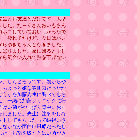
す。
先生とお友達とだけです。大型
ました。た～くさんおいもさん
コホコしていておいしかったで
す。疲れてたけど、今日はバレ
からゆきちゃんと行きました。
んばりました。家に帰ると少し
から気合い入れて熱を下げない
ン。しんどそうです。朝からや
。ちょっと嫌な雰囲気だったか
どうかを加藤先生に調べてもら
ん。一緒に加藤クリニックに行
「ばい菌がやっぱり背中におっ
たれました。先生は注射をしな
ントしてもらったって納得いき
となかなか面白い風船だったし
した。お指を吸うとばい菌が入