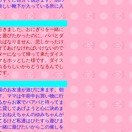
新しい靴下が入っている所に入
行きました。おにぎりを一緒に
と遊びたかったのに、パパとダ
ればなりません。悲しかったけ
けてあげなければいけないので
ターになって帰って来たダイス
マもホッとした様です。ダイス
れるらしいからどうなるんでし
です。
園のお友達が遊びに来ます。朝
す。ママは午前中お買い物に行
るからお家でバアバと待ってま
に貸してあげようと心に決めま
とおねえちゃんのゆみちゃんが
てるけど私達はひたすら遊びま
一緒に遊びたいからこの催しを