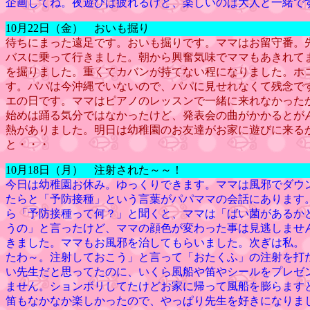
企画してね。夜遊びは疲れるけど、楽しいのは大人と一緒で
10月22日（金） おいも掘り
待ちにまった遠足です。おいも掘りです。ママはお留守番。
バスに乗って行きました。朝から興奮気味でママもあきれて
を掘りました。重くてカバンが持てない程になりました。ホ
す。パパは今沖縄でいないので、パパに見せれなくて残念で
エの日です。ママはピアノのレッスンで一緒に来れなかった
始めは踊る気分ではなかったけど、発表会の曲がかかるとが
熱がありました。明日は幼稚園のお友達がお家に遊びに来る
と・・・
10月18日（月） 注射された～～！
今日は幼稚園お休み。ゆっくりできます。ママは風邪でダウ
たらと「予防接種」という言葉がパパママの会話にあります
ら「予防接種って何？」と聞くと、ママは「ばい菌があるか
うの」と言ったけど、ママの顔色が変わった事は見逃しませ
きました。ママもお風邪を治してもらいました。次ぎは私。
たわ～。注射しておこう」と言って「おたくふ」の注射を打
い先生だと思ってたのに、いくら風船や笛やシールをプレゼ
ません。ションボリしてたけどお家に帰って風船を膨らます
笛もなかなか楽しかったので、やっぱり先生を好きになりま