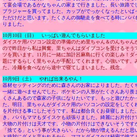
て宴会場であるかなちゃんの家まで行きました。長い旅路で
ブラジャーを買ってました。カップがでっかくなったといば
ただけだと思います。たくさんの御馳走を食べてる時にパパ
りました。
10月10日（日） いっぱい遊んでもらいました
ダイスケ用パソコン設定の準備のため里ちゃん＆のんちゃん
ので昨日から私は興奮。里ちゃんはダイブコンを受けるそう
ツを買います。11月に一緒に加計呂麻島に行くの楽しみ！ダイ
題にするらしく里ちゃんが手配してくれます。心強いです。
た。冷麺を食べながら途中で寝てしまいました。残念。
10月9日（土） やれば出来るやん！
器材セッティングのために森さんのお家によりました。たく
一緒に遊べませんでした。ポケモンの人形がたくさんあり羨
くさんあるので森家の子供になりたいです。もっと遊びたか
た。明日、里ちゃんがダイスケ用のパソコンの設定をしてく
を片付ける事にしたそうです。私は都合良くお昼寝しました
き。パパもママもダイスケも頑張りました。綺麗にお片付け
大物の片付けは天才です。小物の片付けはできないそうです
「捨てる」という事が大きらい。だから物が増えるんだと思
と絶対にダメと言われるから、ママとダイスケは秘密で捨て