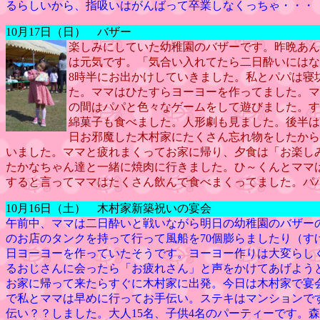
るらしいから、指吸いはがんばって卒業しなくっちゃ・・・
10月17日（日） バザー
楽しみにしていた幼稚園のバザーです。昨晩あん
は元気です。「気合い入れてたら二日酔いにはな
8時半にお出かけしていきました。私とパパは寝
た。ママはひたすらヨーヨーを作ってました。マ
の間はパパと色々なゲームをして遊びました。す
綿菓子も食べました。人形劇も見ました。後半は
日お邪魔した木村家にたくさん忘れ物をしたから
いました。ママと疲れまくってお家に帰り、夕食は「お楽し
たかなちゃん達と一緒に焼肉に行きました。ひ～くんとママ
すると言ってママはたくさん飲んで食べまくってました。パ
10月16日（土） 木村家新築祝いの宴会
午前中、ママは二日酔いと戦いながら明日の幼稚園のバザー
のお店のタンクを持って行って風船を70個膨らましたり（す
日ヨーヨーを作っていたそうです。ヨーヨー作りは大変らし
るおじさんに会ったら「お疲れさん」と声をかけてあげよう
お家に帰って来たらすぐに木村家に出発。今日は木村家で宴
で私とママは早めに行ってお手伝い。ステキはマンションで
伝い？？しました。大人15名、子供4名のパーティーです。