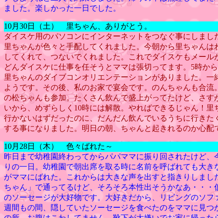
ました。楽しかった一日でした。
10月30日（土） 里ちゃん、ありがとう。
ダイスケ用のパソコンにインターネットをつなぐ事にしました
里ちゃんが色々と手配してくれました。今朝から里ちゃんは
してくれて、つないでくれました。これでダイスケもメール
どんダイスケに仕事を任そうとママは張切ってます。5時か
里ちゃんのダイブコンオリエンテーションがありました。一
ようです。その後、私のお家で宴会です。のんちゃんも合流
の松ちゃんも参加。たくさん飲んで盛上がってたけど、さす
いから、めずらしく10時には解散。やればできるじゃん！里
行かないはずだったのに、だんだん飲んでいるうちに行きた
する事になりました。明日の朝、ちゃんと起きれるのか心配
10月28日（木） 色々ばれた～
昨日まで幼稚園終わってからパパママに振り回されたけど、
りの一日。幼稚園で朝出席を取る時に名前を呼ばれても大き
がママにばれた。これからは大きな声を出すと指きりしまし
ちゃん」で通ってるけど、そろそろ本性出そうかなあ・・・
のソーセージが大好物です。大好きだから、リビングのソファ
週間もの間、隠していたソーセージを食べたのをママに見つ
の所、お腹はこわしてません。靴下が大嫌いでお家に帰った