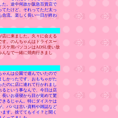
した。途中何故か阪急百貨店で
ってたけど、それってただ太っ
も合流。楽しく長い一日が終わ
が店に来ました。久々に会える
です。のんちゃんはドライスー
スケ用パソコンはADSL使い放
みんなで一緒に焼肉行きまし
ちゃんは公園で遊んでいたので
ましかったです。おもちゃがた
ったのに店に連れて行かれまし
れるという事なんで、今日は店
。長いお昼寝から目が覚めて驚
できるじゃん。特にダイスケは
が。パパは古い資料や雑誌など
います。捨ててもイイ？と聞く
まくってました。