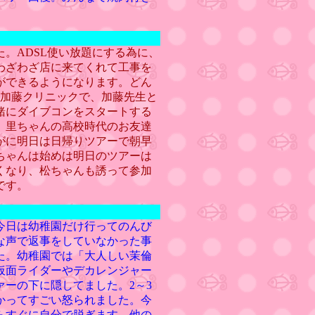
。ADSL使い放題にする為に、
わざわざ店に来てくれて工事を
ができるようになります。どん
ら加藤クリニックで、加藤先生と
緒にダイブコンをスタートする
。里ちゃんの高校時代のお友達
がに明日は日帰りツアーで朝早
ちゃんは始めは明日のツアーは
くなり、松ちゃんも誘って参加
です。
今日は幼稚園だけ行ってのんび
な声で返事をしていなかった事
た。幼稚園では「大人しい茉倫
仮面ライダーやデカレンジャー
ーの下に隠してました。2～3
かってすごい怒られました。今
らすぐに自分で脱ぎます。他の