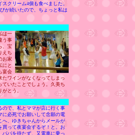
イスクリーム4個も食べました。
遊びが続いたので、ちょっと私は
私は一
違う事
ら、宝
りえち
のお家
私にと
も宴会
来たワインがなくなってしまっ
っていたことでしょう。久美ち
りがとう。
るので、私とママが店に行く事
マに必死でお願いして念願の電
こへ、ゆきちゃんからメールが
を買って夜宴会するぞ！と。お
、パパを待たず、又電車に乗っ