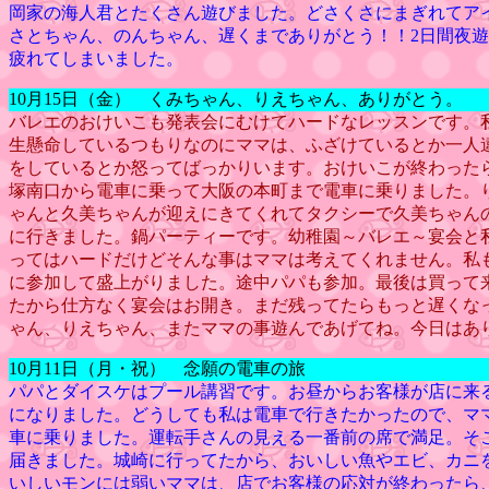
岡家の海人君とたくさん遊びました。どさくさにまぎれてア
さとちゃん、のんちゃん、遅くまでありがとう！！2日間夜
疲れてしまいました。
10月15日（金） くみちゃん、りえちゃん、ありがとう。
バレエのおけいこも発表会にむけてハードなレッスンです。
生懸命しているつもりなのにママは、ふざけているとか一人
をしているとか怒ってばっかりいます。おけいこが終わった
塚南口から電車に乗って大阪の本町まで電車に乗りました。
ゃんと久美ちゃんが迎えにきてくれてタクシーで久美ちゃん
に行きました。鍋パーティーです。幼稚園～バレエ～宴会と
ってはハードだけどそんな事はママは考えてくれません。私
に参加して盛上がりました。途中パパも参加。最後は買って
たから仕方なく宴会はお開き。まだ残ってたらもっと遅くな
ゃん、りえちゃん、またママの事遊んであげてね。今日はあ
10月11日（月・祝） 念願の電車の旅
パパとダイスケはプール講習です。お昼からお客様が店に来
になりました。どうしても私は電車で行きたかったので、マ
車に乗りました。運転手さんの見える一番前の席で満足。そ
届きました。城崎に行ってたから、おいしい魚やエビ、カニ
いしいモンには弱いママは、店でお客様の応対が終わったら