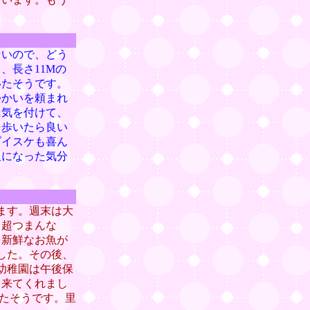
ないので、どう
、長さ11Mの
いたそうです。
つかいを頼まれ
に気を付けて、
を歩いたら良い
ダイスケも喜ん
人になった気分
ます。週末は大
。超つまんな
。新鮮なお魚が
した。その後、
幼稚園は午後保
て来てくれまし
れたそうです。里