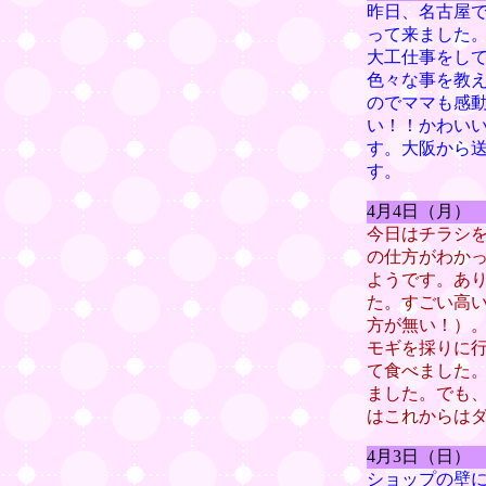
昨日、名古屋
って来ました
大工仕事をし
色々な事を教
のでママも感
い！！かわい
す。大阪から
す。
4月4日（月）
今日はチラシ
の仕方がわか
ようです。あ
た。すごい高
方が無い！）
モギを採りに
て食べました
ました。でも
はこれからは
4月3日（日）
ショップの壁