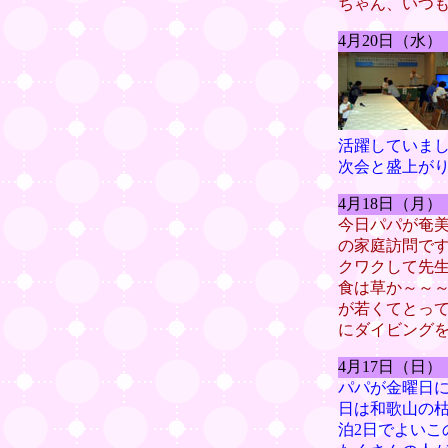
ちゃん、いつ
4月20日（水
活躍していま
次会と盛上が
4月18日（月
今日パパが奄
の家庭訪問で
クワクして先
食は草か～～
が若くてとっ
にダイビング
4月17日（日
パパが金曜日に
日は和歌山の
泊2日でよい