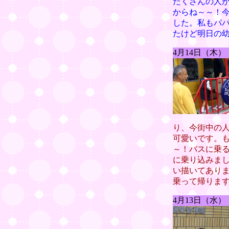
たくさんの人
からね～～！
した。私もパ
たけど明日の
4月14日（木
り、今街中の
可愛いです。
～！バスに乗
に乗り込みま
い描いてあり
乗って帰りま
4月13日（水