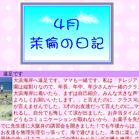
） 遠足です
大浜海岸へ遠足です。ママも一緒です。私は「テレジア
園は縦割りなので、年長、年中、年少さんが一緒のクラ
大浜海岸に着いたら、まずは自己紹介。みんな大きな声
よろしくお願いいたします。」と言えたのに、クラス30
が言えませんでした。3才のお友達だって言えたのに,,,
れるし、自分でも悔しくて涙が出ました。お弁当タイム
どうもコミュニケーションが取れないから、お菓子を先
いでに先生達に大阪弁の講習会を開きました！でも午後からは
たお友達を無理矢理引っ張って、海で遊びました。本当に楽し
は最後の追い込みで、ショップの壊れたベランダの柵を修理し