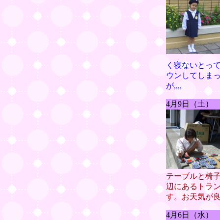
く寝ないとっ
ウンしてしま
が,,,,
4月9日（土）
テーブルと椅
辺にあるトラ
す。お天気が
4月6日（水）