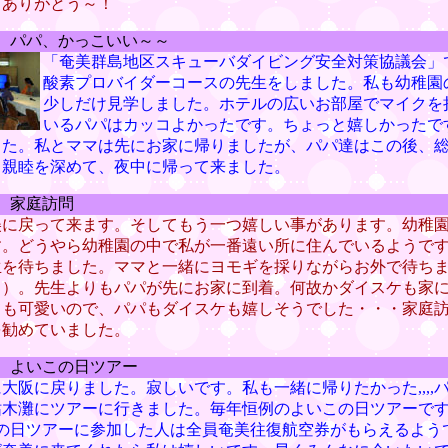
もありがとう～！
） パパ、かっこいい～～
「奄美群島地区スキューバダイビング安全対策協議会」
酸素プロバイダーコースの先生をしました。私も幼稚園
少しだけ見学しました。ホテルの広いお部屋でマイクを
いるパパはカッコよかったです。ちょっと嬉しかったで
した。私とママは先にお家に帰りましたが、パパ達はこの後、
り親睦を深めて、夜中に帰って来ました。
） 家庭訪問
美に戻って来ます。そしてもう一つ嬉しい事があります。幼稚
す。どうやら幼稚園の中で私が一番遠い所に住んでいるようで
生を待ちました。ママと一緒にヨモギを採りながらお外で待ち
～）。先生よりもパパが先にお家に到着。何故かダイスケも家
ても可愛いので、パパもダイスケも嬉しそうでした・・・家庭
を勧めていました。
） よいこの日ツアー
大阪に戻りました。寂しいです。私も一緒に帰りたかった,,,,
枯木灘にツアーに行きました。毎年恒例のよいこの日ツアーです
この日ツアーに参加した人は全員奄美往復航空券がもらえるよう