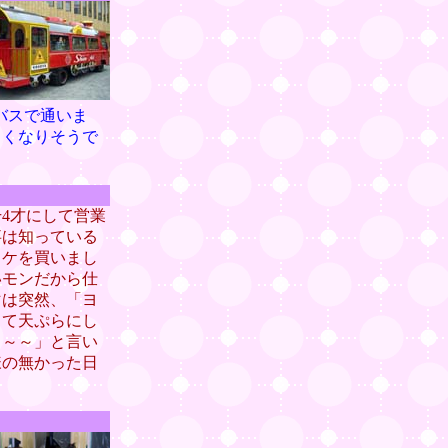
バスで通いま
しくなりそうで
4才にして営業
事は知っている
リケを買いまし
いモンだから仕
マは突然、「ヨ
って天ぷらにし
よ～～」と言い
様の無かった日