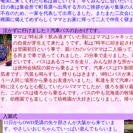
が奄美に来てくれたら私は嬉しいです。早くみんなに会いたい
今日の夜は集会所で町長選へ出馬する方のご挨拶があり集落の
パ不在のため、一家を代表して出席しました。またまた二次会
幼稚園に備えてめずらしくママとお家に帰って二人で仲良く寝
） 泣かずに行けました！汽車バスのおかげです。
ママは7時起床！飲み過ぎていた割にはママはシャキッ
の自覚が芽生えて来たようです。私は7時半に叩き起さ
は登園初日という事で、親バカのパパママは二人揃って
る所まで車で送ってくれました。25分車で走りました。
どいです。バスはあるコースを走り、みんな好きな所か
は徳州会病院の前から乗るようです。汽車バスはTV新
人気者です。汽笛も鳴らすし、煙りもはきます。9時にバスが来
もう一人同じ場所から乗るお友達がいました。私達を見て汽車
る時に泣くかなと心配していたパパママでしたが、後ろを振り
した。このバスは後ろから乗るんです。バスの中も北海道の牧
ます。幼稚園でも楽しくって幼稚園が大好きになりました。帰
す。
） 入園式
11日からOWD受講の矢ケ部さんが大阪から来ていま
す。やさしいおじちゃんでいっぱい遊んでもらいまし