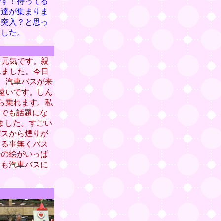
です！待ってる
人達が集まりま
に突入？と思っ
ました。
と元気です。親
れました。今日
、汽車バスが来
遠いです。しん
ら乗れます。私
聞でも話題にな
ました。すごい
バスから煙りが
返る事無くバス
場の絵がいっぱ
りも汽車バスに