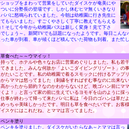
でショップをまわって営業をしていたダイスケが奄美にや
。ついに分塾長の登場です。しかし休むヒマ無くいきなり
てパパに怒鳴られていました。今朝は幼稚園に行き先生に
えてもらいました。すごくやさしく丁寧に教えてもらえる
動！そして今年から幼稚園バスは新しく変身！見て下さ
いでしょう～。新聞TVでも話題になったようです。毎日こんな
送った車が到着、車が傾くほど積んでいた荷物も到着。また忙
 草食べた～～ウマイッ！
を持って、ホテルや色々なお店に営業めぐりしました。私も若干
ってきました。みんな何故か「よいこダイビングリゾート」の
りがたいことです。私の幼稚園で着るスモックに付けるアップ
いからママは怒ってました（刺繍をすればすむ事なのに出来な
。高かったから節約？なのかわからないけど、晩ゴハン前にマ
行くよ！」と言って家の前に生えているヨモギを山のように採
。仕事が終わって帰って来たパパに私は「今日のゴハンは草だ
、めっちゃ美味しかったです。明日も草を食べたいです。お客
ダイスケにはこれだね、とママは言ってました。
 ペンキ塗り
にペンキを塗りました。ダイスケがいたらなあ～とママは言っ