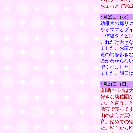
ちょっとで完
4月26日（火
幼稚園の帰りの
やらママとダイ
「体験ダイビ
これだけ大きな
ました。お家
道の端を歩き
のかわからな
でくれました
でした。明日
4月24日（日
金曜にパパは
好きな幼稚園
い。と言うこ
激安で売ってま
山のように買
育。始めての
た。NTTから