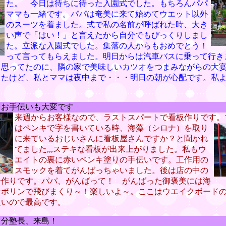
た。 今日は待ちに待った入園式でした。もちろんパパ
ママも一緒です。パパは奄美に来て始めてウエット以外
のスーツを着ました。式で私の名前が呼ばれた時、大き
い声で「はい！」と言えたから自分でもびっくりしまし
た。立派な入園式でした。集落の人からもおめでとう！
って言ってもらえました。明日からは汽車バスに乗って行き
て思ってたのに、隣の家で美味しいカツオをつまみながらの大
ったけど、私とママは夜中まで・・・明日の朝が心配です。私
 お手伝いも大変です
来週からお客様なので、ラストスパートで看板作りです。
はペンキで字を書い
ている時、海藻（シロナ）を取り
に来ているおじいさんに看板屋さんですか？と聞かれ
てました,,,ステキな看板が出来上がりました。私もウ
エイトの裏に赤いペンキ塗りの手伝いです。工作用の
スモックを着てがんばっちゃいました。後は店の中の
子作りです。パパ、がんばって！ がんばった御褒美には海
ンポリンで飛びまくり～！楽しいよ～。ここはウエイクボード
良いので最高です。
 分塾長、来島！