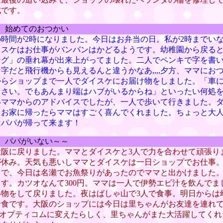
成です。
） 始めてのおつかい
時間が2時になりました。今日はお弁当の日。私が2時までい
スケはお仕事がバンバンはかどるようです。幼稚園から戻ると
ング」の垂れ幕が出来上がってました。二人でペンキで字を書
字だと飛行機からも見えるんと違うかなあ,,,,夕方、ママにお
からショップまで一人でダイスケにお届け物をしました。「車
なさい。でもあんまり端はハブがいるからね」といったい何処
いママからのアドバイスでしたが、一人で歩いて行きました。
。お家に帰ったらママはすごく喜んでくれました。ちょっと大
はパパが帰って来ます！
） パパがいない～～
大阪に戻りました。ママとダイスケと3人で力を合わせて頑張り
が休み。天気も悪いしママとダイスケは一日ショップでお仕事
とで、今日は名瀬でお魚祭りがあったのでママと出かけました
す。カツオなんて300円。ママは一人で伊勢エビ汁を飲んでま
い物をして戻りました。夜はばしゃ山で3人で食事。明日からは
給食です。大阪のショップには今日は里ちゃんがお友達を連れ
Kオプティコムに変えたらしく、里ちゃんがまた大活躍してく