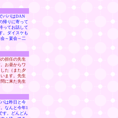
でパパはDAN
の帰りに寄って
持ってお話して
す。ダイスケも
総会～宴会～二
園の担任の先生
す。お昼からワ
ました（また夕
にいます。先生
訪問に来た先生
パパは昨日と今
。なんと今年1
です。どんどん