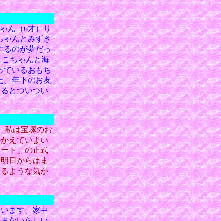
ゃん（6才）り
ちゃんとみずき
するのが夢だっ
りこちゃんと海
っているおもち
た。年下のお友
くるとついつい
。私は宝塚のお
かかえていよい
ゾート」の正式
と明日からはま
いるような気が
違います。家中
住まないらしい