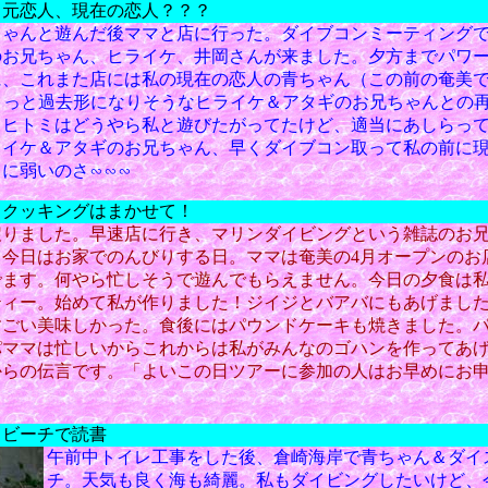
 元恋人、現在の恋人？？？
ちゃんと遊んだ後ママと店に行った。ダイブコンミーティング
のお兄ちゃん、ヒライケ、井岡さんが来ました。夕方までパワ
に、これまた店には私の現在の恋人の青ちゃん（この前の奄美
、ちょっと過去形になりそうなヒライケ＆アタギのお兄ちゃんとの
！ヒトミはどうやら私と遊びたがってたけど、適当にあしらっ
ライケ＆アタギのお兄ちゃん、早くダイブコン取って私の前に
に弱いのさ∽∽∽
 クッキングはまかせて！
戻りました。早速店に行き、マリンダイビングという雑誌のお
。今日はお家でのんびりする日。ママは奄美の4月オープンのお
でます。何やら忙しそうで遊んでもらえません。今日の夕食は
ティー。始めて私が作りました！ジイジとバアバにもあげまし
すごい美味しかった。食後にはパウンドケーキも焼きました。
パママは忙しいからこれからは私がみんなのゴハンを作ってあ
からの伝言です。「よいこの日ツアーに参加の人はお早めにお
 ビーチで読書
午前中トイレ工事をした後、倉崎海岸で青ちゃん＆ダイ
チ。天気も良く海も綺麗。私もダイビングしたいけど、