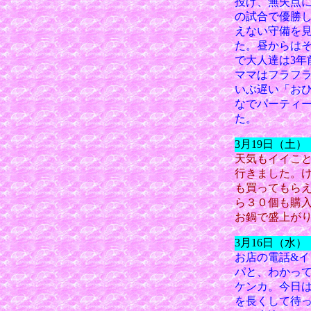
投げ、無失点
の試合で優勝
えない守備を
た。昼からはそ
で大人達は3
ママはフラフ
いぶ遅い「お
なでパーティ
た。
3月19日（土
天気もイイこ
行きました。
も買ってもら
ら３０個も購
お鍋で盛上が
3月16日（水
お店の電話&
パと、わかっ
ケンカ。今日は
を長くして待