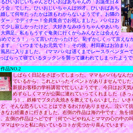
いるひいおじいちゃんとひいおばあちゃんの「お誕生日＆
う会」でした。ひいおじいちゃんは99才。ひいおばあち
結婚して何年たったかは誰もわからないようです。お隣の
ンダー」でディナー！全員集合でお祝しました。パパはお
って少し寂しかったけど、大好きなみゆうちゃんやあいち
て大満足。私ももうすぐ奄美に行くからみんなとは会えな
,,「おめでとう！」って言いたかったけど、恥ずかしくって言えな
います。「いつまでもお元気で！」その後、村田家はお泊まり
お風呂に入りました。（ママパパは遅くまでレースラベンダー
は酔っぱらって寝ているタックンを襲って嫌われてしまったようで
作品NO.2
しばらく日記をさぼってしまった。ママもパパもなんだ
ているから、これといったイベントがありませんでした
新規お客様の学科講習で忙しいようです。今日はお天気
めずらしくママが公園に連れていってくれました（きっ
う）。鉄棒でブタの丸焼きを教えてもらいました。いき
けど、そんな恐ろしいことはできるわけがありません。泣いて
好きなお絵書きに行きました。右側の作品は海の中です。魚を
た。左側の作品はヘビです（何でヘビやねんとママの心の中の
カママはやっと私に向いているコトが見つかり喜んでいます。