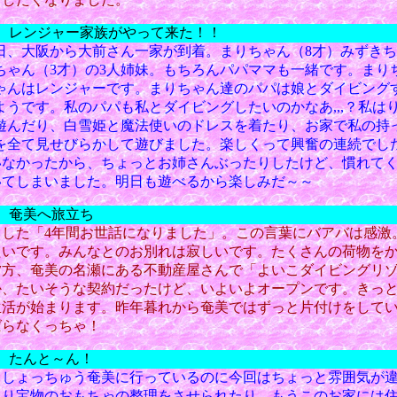
） レンジャー家族がやって来た！！
日、大阪から大前さん一家が到着。まりちゃん（8才）みずきち
ちゃん（3才）の3人姉妹。もちろんパパママも一緒です。まり
ゃんはレンジャーです。まりちゃん達のパパは娘とダイビング
ようです。私のパパも私とダイビングしたいのかなあ,,,？私は
遊んだり、白雪姫と魔法使いのドレスを着たり、お家で私の持
を全て見せびらかして遊びました。楽しくって興奮の連続でし
いなかったから、ちょっとお姉さんぶったりしたけど、慣れて
いてしまいました。明日も遊べるから楽しみだ～～
） 奄美へ旅立ち
ました「4年間お世話になりました」。この言葉にバアバは感激
たいです。みんなとのお別れは寂しいです。たくさんの荷物を
夕方、奄美の名瀬にある不動産屋さんで「よいこダイビングリ
か、たいそうな契約だったけど、いよいよオープンです。きっ
生活が始まります。昨年暮れから奄美ではずっと片付けをして
ばらなくっちゃ！
） たんと～ん！
。しょっちゅう奄美に行っているのに今回はちょっと雰囲気が
たり宝物のおもちゃの整理をさせられたり。もうこのお家には