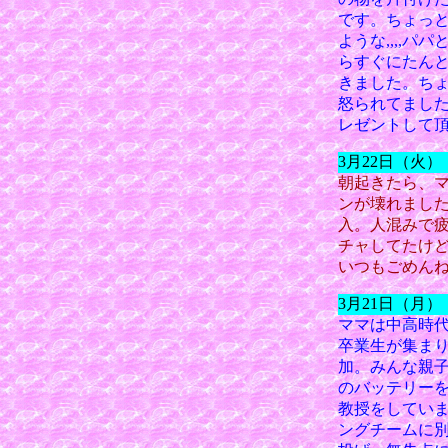
です。ちょっ
ような,,,,
らすぐにたん
きました。ち
怒られてまし
レゼントして
3月22日（火
朝起きたら、
ンが壊れました
入。人混みで
チャしてたけ
いつもごめん
3月21日（月
ママは中高時
卒業生が集ま
加。みんな親
のバッテリー
教授をしてい
ングチームに