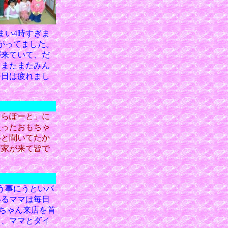
まい4時すぎま
がってました。
が来ていて、だ
、またまたみん
今日は疲れまし
ららぽーと」に
入ったおもちゃ
いと聞いてたか
戸家が来て皆で
う事にうといパ
いるママは毎日
里ちゃん来店を首
り、ママとダイ