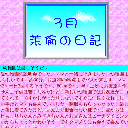
） 幼稚園は楽しそうだ～
信愛幼稚園の説明会でした。ママと一緒に行きました。幼稚園
あるらしいです。約30分。片道20km地点までバスが来ます。ママ
km×2を一日2回するそうです。80kmです。早く近所にお友達を作
せん,,,,子供は苦手な私だけど、新しい幼稚園ではお友達がニ
けてくれて、恥ずかしがったりしないですぐに仲良くなれまし
しい事だとママも喜んでいました。制服ももらっちゃったし楽
っと夜に着てみたけど、あんまり似合わない様です。昼からは
今日もまりちゃんとみずきちゃんとお父さんはビーチダイビン
寒いからちょっとかわいそう。でもクマノミにも会えて喜んで
グしたくなりました。