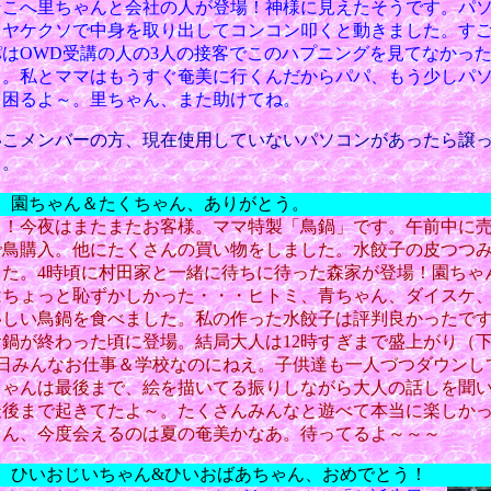
そこへ里ちゃんと会社の人が登場！神様に見えたそうです。パ
。ヤケクソで中身を取り出してコンコン叩くと動きました。す
はOWD受講の人の3人の接客でこのハプニングを見てなかっ
じ。私とママはもうすぐ奄美に行くんだからパパ、もう少しパ
と困るよ～。里ちゃん、また助けてね。
いこメンバーの方、現在使用していないパソコンがあったら譲
ク。
） 園ちゃん＆たくちゃん、ありがとう。
ク！今夜はまたまたお客様。ママ特製「鳥鍋」です。午前中に
で鳥購入。他にたくさんの買い物をしました。水餃子の皮つつ
した。4時頃に村田家と一緒に待ちに待った森家が登場！園ちゃ
はちょっと恥ずかしかった・・・ヒトミ、青ちゃん、ダイスケ
いしい鳥鍋を食べました。私の作った水餃子は評判良かったで
鍋が終わった頃に登場。結局大人は12時すぎまで盛上がり（
,)。明日みんなお仕事＆学校なのにねえ。子供達も一人づつダウン
ちゃんは最後まで、絵を描いてる振りしながら大人の話しを聞
最後まで起きてたよ～。たくさんみんなと遊べて本当に楽しか
ゃん、今度会えるのは夏の奄美かなあ。待ってるよ～～～
）
ひいおじいちゃん&ひいおばあちゃん、おめでとう！