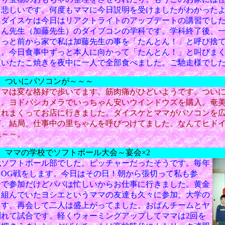
と悲しいです。何度もママに今日説明を受けましたがわかった
パパとダイスケは今日はリアクトライトのアップデートの講習でし
とん先生（加藤先生）のダイブコンの学科です。学科終了後、
ょっと前から家で私は加藤先生の事を「たんとん！」と呼び捨
た。今日食事中ずっと本人に向かって「たんとん！」と叫びま
頂いたたこ焼きを夜中に一人で全部食べました。ご馳走様でし
） ついにパソコンが～～～
ママは変な格好で歩いてます。筋肉痛がひどいようです。つい
。ヨドバシカメラでいっちゃん安いウインドウズを購入。奄美
疲れまくってお店に行きました。ダイスケとママがパソコンを
ど、結局、仕事中の里ちゃんを呼びつけてました。なんてヒド
ね～～。
） ママの学校で
ソフトボール大会～宴会×2
代ソフトボール部でした。ピッチャーだったそうです。毎年
りOG戦をします。今日はその日！朝から張切って私も参
子で参加だけどパパは忙しいからお仕事に行きました。黄金
を組んでいたヨシエというママの友達も久々に参加。大学の
ます。再会して二人は盛上がってました。おばんチームとヤ
別れて試合です。軽くウォーミングアップしてママは2回を