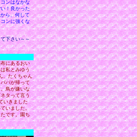
ソコンはなかな
ごい！良かった
たから、何して
ソコンに強くな
って下さい～～
売布にあるおい
みは私とみゆう
ん、たくちゃん
、パパが帰って
す。鳥が嫌いな
下ネタって言う
していきました
いていました。
ったです。園ち