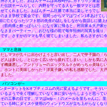
に押さえました。おばんチームは高校時代にカトリック連盟
した伝説チームらしく、内野を守ってる人も一般ママとは思
見せてくれました。おばんチーム圧勝で本当に楽しそうでし
のまま学校で宴会です。昼間っからママはワイン1本あけてし
年前に亡くなったソフト部の先生の話しをしながら昔話しに盛上
ラ（筋肉痛と酔っぱらい）になり家に帰ると、村田家＆大戸家
ひなさまパーティー」。おひな様の前で毎年恒例の写真を撮り
ーです。さすがのママも早く寝てしまいました。私もさすがに
） ママと息抜
とだしママが久々に出かけようと言い出し、二人で甲子園の「
けど人は多いし、とにかく広いから疲れてしまい、しかも気に
えず機嫌悪し。アンドリューのエッグタルトがめっちゃ美味し
入。ホントに美味しかった！洋菓子嫌いの私も感動でした。大
りました。
）
パソコンが～
インターネットをKオプティコムの光に変えるようです。そうい
ているようで全く理解していなく単に安いからしようと思って
その工事の日です。ママはhelp～！のメールを里ちゃんに。
っている時にダイスケ使用のウィンドウズが立ち上がらなくな