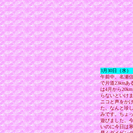
3月30日（水
午前中、名瀬
で片道23km
は4月から20
らないといけま
ニコと声をか
た。なんと珍
みです。ちょ
遊びました。
いのに今日は
早くダイビン