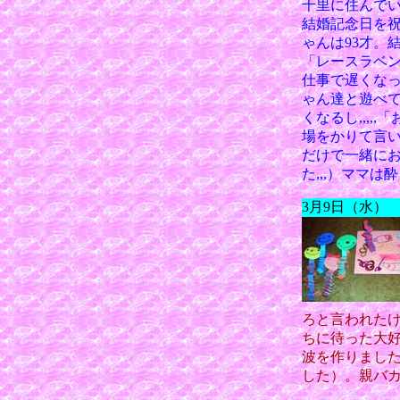
千里に住んで
結婚記念日を祝
ゃんは93才。
「レースラベ
仕事で遅くな
ゃん達と遊べ
くなるし,,,
場をかりて言
だけで一緒に
た,,,）ママ
3月9日（水） 
ろと言われた
ちに待った大
波を作りまし
した）。親バ