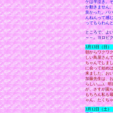
ケは半泣き。
か動きません
良かった。パパ
んねんって感
ってもらわん
ところで、よ
～～。ヨロピ
3月13日（日
朝からワクワ
しい鳥屋さん
ちゃんでしま
に会って始め
来ました。お
加藤先生は、お
らしい,,,,
が、さすが園
もちろん私も
ゃん、たくち
3月12日（土