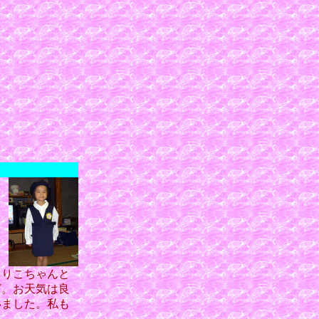
ま
コ
し
、りこちゃんと
グ。お天気は良
いました。私も