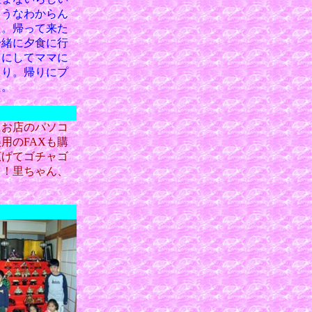
ようなわからん
た。帰って来た
一緒に夕食に行
てにしてママに
くり。帰りにプ
た。
にお店のパソコ
用のFAXも購
広げてゴチャゴ
イ！里ちゃん、