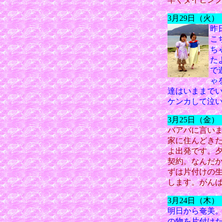
3月29日（火
昨
こ
ち
た
で
ゃ
達はいままで
ケンカして泣
3月25日（金
バアバに言い
家に住んどき
よ出発です。
契約。なんだ
ずは片付けの
します。がん
3月24日（木
明日から奄美
の物を片付け