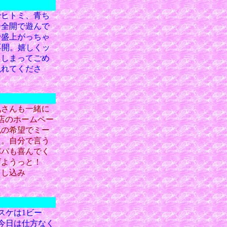
でヒトミ、青ち
ー全開で遊んで
で盛上がっちゃ
再開。嬉しくッ
てしまってごめ
現れてくださ
兄さんも一緒に
店のホームペー
私の希望でミー
た。自分で言う
パパも喜んでく
げようっと！
申し込み
スケは1ビー
今日は仕方なく