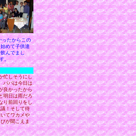
かったからこの
、始めて子供達
で飲んでまし
す。
か忙しそうにし
。パパは今日は
が良かったから
と明日は雨だろ
なり前回りをし
抗議！そして待
描いてワカメや
叫びが聞こえま