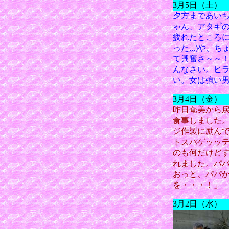
3月5日（土）
夕方まであい
ゃん、アタギ
疲れたところ
った,,,)や
て興奮さ～～
んなさい。ヒ
い。女は強い男
3月4日（金）
昨日奄美から
食事しました
ジ作製に励ん
トスパゲッッ
のも何だけど
れました。パ
おっと、パパ
を・・・！」
3月2日（水）