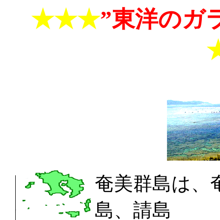
★★★
”東洋のガ
奄美群島は、
島、請島